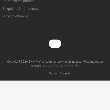
Uplatnění reklamace
Bezpečnostní informace
Moje objednávka
Copyright 2026
GHM Měřicí technika I www.greisinger.cz
. Všechna práva
vyhrazena.
Upravit nastavení cookies
Vytvořil Shoptet