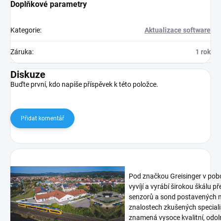
Doplňkové parametry
Kategorie
:
Aktualizace software
Záruka
:
1 rok
Diskuze
Buďte první, kdo napíše příspěvek k této položce.
Přidat komentář
Pod značkou Greisinger v pob
vyvíjí a vyrábí širokou škálu p
senzorů a sond postavených n
znalostech zkušených speciali
znamená vysoce kvalitní, odoln