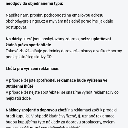
neodpovídá objednanému typu:
Napište nám, prosím, podrobnosti na emailovou adresu
obchod@greisinger.cz a my vám následně poradíme, jak dále
postupovat.
Na dárky
, které jsou poskytovány zdarma,
nelze uplatňovat
žádná práva spotřebitele
.
Takové zboží splňuje podmínky darovací smlouvy a veškeré normy
podle platné legislativy ČR.
Lhůta pro vyřízení reklamace:
V případě, že jste spotřebitel,
reklamace bude vyřízena ve
30tidenní lhůtě
.
V případě, že nejste spotřebitel, se snažíme vyřídit reklamaci v co
nejkratší době.
Náklady spojené s dopravou zboží
na reklamaci zpět k prodejci
hradí kupující. V případě kladně vyřízené, tj. uznané reklamace
budou kupujícímu tyto náklady za dopravu proplaceny, ovšem