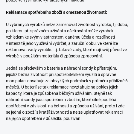
pouze ve výši nutně vynaložených nákladů.
Reklamace spotřebního zboží s omezenou životností:
U vybraných výrobků nelze zaměňovat životnost výrobku, tj. dobu,
po kterou při správném užívání a ošetřování může výrobek
vzhledem ke svým vlastnostem, danému účelu a rozdílnosti
v intenzitě jeho využívání vydržet, a záruční dobu, ve které lze
reklamovat vady výrobku, tj. takové vady, které mají svůj původ ve
výrobě, v použitém materiálu či způsobu zpracování.
Jedná se především o baterie a náhradní sondy k přístrojům,
jejichž běžná životnost při spotřebitelském využití a správné
manipulaci dosahuje za obvyklých podmínek v průměru přibližně 6
měsíců. U baterií se tak reklamace nevztahuje na pokles jejich
kapacity, která je způsobena běžným užíváním. Stejně tak
náhradní sondy jsou spotřebním zbožím, které silně podléhá
opotřebení v závislosti na četnosti a způsobu užívání, proto i zde
se jedná o zboží s kratší životností a nelze uplatňovat reklamaci
na jejich opotřebení v důsledku používání.