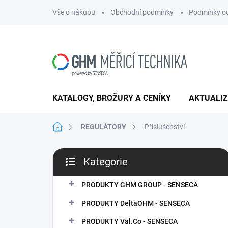
Přejít
Vše o nákupu
Obchodní podmínky
Podmínky oc
na
obsah
KATALOGY, BROŽURY A CENÍKY
AKTUALI
Domů
REGULÁTORY
Příslušenství
P
Kategorie
o
Přeskočit
s
kategorie
t
PRODUKTY GHM GROUP - SENSECA
r
PRODUKTY DeltaOHM - SENSECA
a
n
PRODUKTY Val.Co - SENSECA