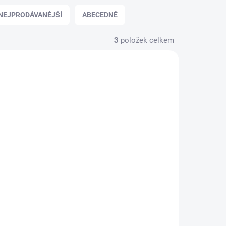
NEJPRODÁVANĚJŠÍ
ABECEDNĚ
3
položek celkem
SKLADEM
VÝROBA UKONČENA
WLAN 3200
ní
WiFi a gigabitový
vertorů
ethernetový adaptér USB
torem
pro dálkovou komunikaci s
1 Kč
/ ks