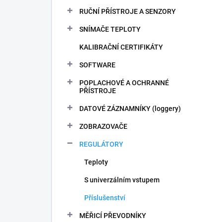
n
RUČNÍ PŘÍSTROJE A SENZORY
í
p
SNÍMAČE TEPLOTY
a
n
KALIBRAČNÍ CERTIFIKÁTY
e
SOFTWARE
l
POPLACHOVÉ A OCHRANNÉ
PŘÍSTROJE
DATOVÉ ZÁZNAMNÍKY (loggery)
ZOBRAZOVAČE
REGULÁTORY
Teploty
S univerzálním vstupem
Příslušenství
MĚŘICÍ PŘEVODNÍKY