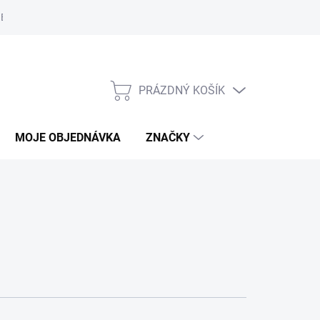
Bezpečnostní informace
Moje objednávka
PRÁZDNÝ KOŠÍK
NÁKUPNÍ
KOŠÍK
MOJE OBJEDNÁVKA
ZNAČKY