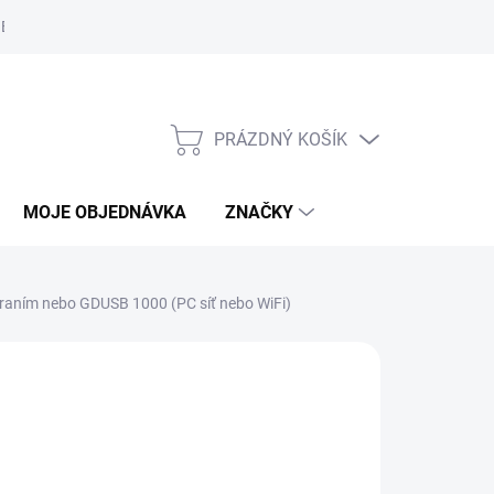
Bezpečnostní informace
Moje objednávka
PRÁZDNÝ KOŠÍK
NÁKUPNÍ
KOŠÍK
MOJE OBJEDNÁVKA
ZNAČKY
hraním nebo GDUSB 1000 (PC síť nebo WiFi)
AČKA:
GREISINGER
1 Kč
/ ks
,21 Kč včetně DPH