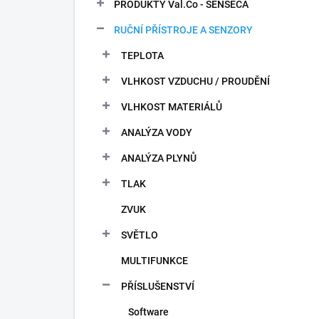
n
PRODUKTY Val.Co - SENSECA
n
RUČNÍ PŘÍSTROJE A SENZORY
í
p
TEPLOTA
a
n
VLHKOST VZDUCHU / PROUDĚNÍ
e
VLHKOST MATERIÁLŮ
l
ANALÝZA VODY
ANALÝZA PLYNŮ
TLAK
ZVUK
SVĚTLO
MULTIFUNKCE
PŘÍSLUŠENSTVÍ
Software