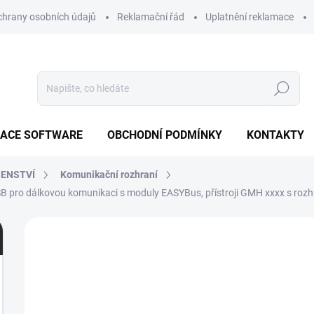
hrany osobních údajů
Reklamační řád
Uplatnění reklamace
Hledat
ZACE SOFTWARE
OBCHODNÍ PODMÍNKY
KONTAKTY
ŠENSTVÍ
Komunikační rozhraní
SB pro dálkovou komunikaci s moduly EASYBus, přístroji GMH xxxx s roz
Neohodnoceno
Podrobnosti hodnocení
ZN
1