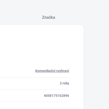
Značka
Komunikační rozhraní
2 roky
4058175102896