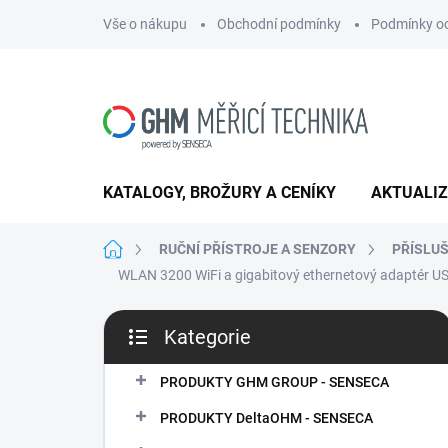
Přejít
Vše o nákupu
Obchodní podmínky
Podmínky oc
na
obsah
KATALOGY, BROŽURY A CENÍKY
AKTUALI
Domů
RUČNÍ PŘÍSTROJE A SENZORY
PŘÍSLU
WLAN 3200
WiFi a gigabitový ethernetový adaptér U
P
Kategorie
o
Přeskočit
s
kategorie
t
PRODUKTY GHM GROUP - SENSECA
r
PRODUKTY DeltaOHM - SENSECA
a