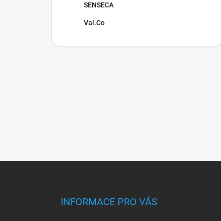
SENSECA
Val.Co
Z
á
p
a
INFORMACE PRO VÁS
t
í