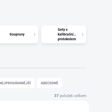
Sety s
Soupravy
kalibračním
protokolem
NEJPRODÁVANĚJŠÍ
ABECEDNĚ
37
položek celkem