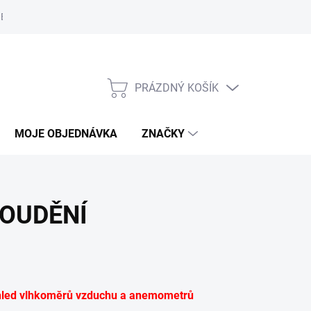
Bezpečnostní informace
Moje objednávka
PRÁZDNÝ KOŠÍK
NÁKUPNÍ
KOŠÍK
MOJE OBJEDNÁVKA
ZNAČKY
ROUDĚNÍ
hled vlhkoměrů vzduchu a anemometrů