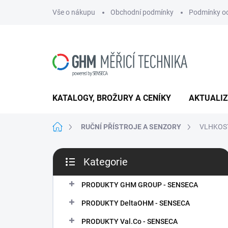
Přejít
Vše o nákupu
Obchodní podmínky
Podmínky oc
na
obsah
KATALOGY, BROŽURY A CENÍKY
AKTUALI
Domů
RUČNÍ PŘÍSTROJE A SENZORY
VLHKOST
P
Kategorie
o
Přeskočit
s
kategorie
t
PRODUKTY GHM GROUP - SENSECA
r
PRODUKTY DeltaOHM - SENSECA
a
n
PRODUKTY Val.Co - SENSECA