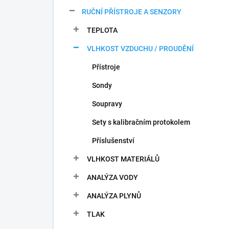
n
RUČNÍ PŘÍSTROJE A SENZORY
í
p
TEPLOTA
a
n
VLHKOST VZDUCHU / PROUDĚNÍ
e
Přístroje
l
Sondy
Soupravy
Sety s kalibračním protokolem
Příslušenství
VLHKOST MATERIÁLŮ
ANALÝZA VODY
ANALÝZA PLYNŮ
TLAK