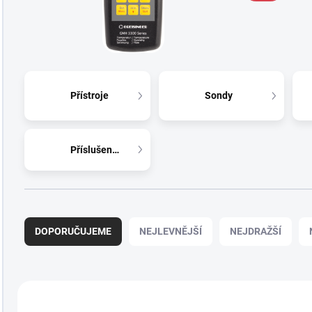
Přístroje
Sondy
Příslušenství
Ř
a
DOPORUČUJEME
NEJLEVNĚJŠÍ
NEJDRAŽŠÍ
z
e
n
í
V
p
ý