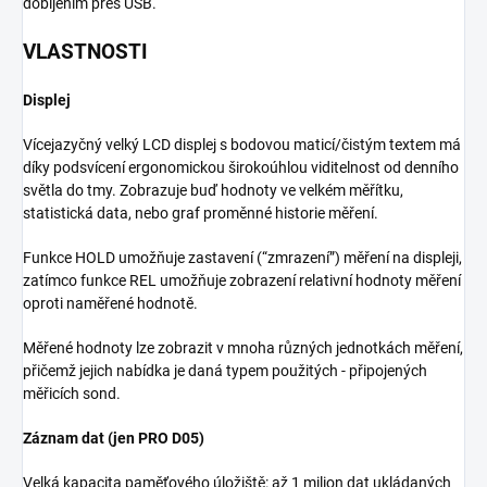
dobíjením přes USB.
VLASTNOSTI
Displej
Vícejazyčný velký LCD displej s bodovou maticí/čistým textem má
díky podsvícení ergonomickou širokoúhlou viditelnost od denního
světla do tmy. Zobrazuje buď hodnoty ve velkém měřítku,
statistická data, nebo graf proměnné historie měření.
Funkce HOLD umožňuje zastavení (“zmrazení”) měření na displeji,
zatímco funkce REL umožňuje zobrazení relativní hodnoty měření
oproti naměřené hodnotě.
Měřené hodnoty lze zobrazit v mnoha různých jednotkách měření,
přičemž jejich nabídka je daná typem použitých - připojených
měřicích sond.
Záznam dat (jen PRO D05)
Velká kapacita paměťového úložiště: až 1 milion dat ukládaných