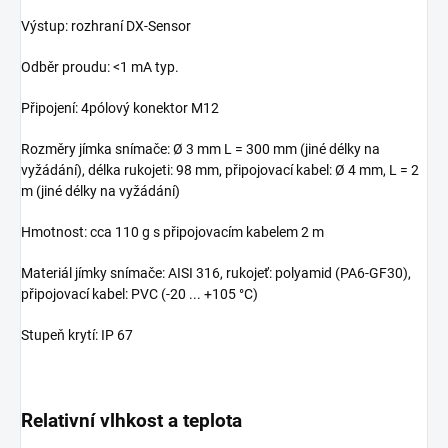
Výstup: rozhraní DX-Sensor
Odběr proudu: <1 mA typ.
Připojení: 4pólový konektor M12
Rozměry jímka snímače: Ø 3 mm L = 300 mm (jiné délky na
vyžádání), délka rukojeti: 98 mm, připojovací kabel: Ø 4 mm, L = 2
m (jiné délky na vyžádání)
Hmotnost: cca 110 g s připojovacím kabelem 2 m
Materiál jímky snímače: AISI 316, rukojeť: polyamid (PA6-GF30),
připojovací kabel: PVC (-20 ... +105 °C)
Stupeň krytí: IP 67
Relativní vlhkost a teplota