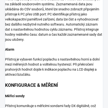
na základě souborovém systému. Zaznamenaná data jsou
ukládána do CSV souborů, které lze snadno zobrazit připojením
přístroje k PC přes USB port: PC identifikuje přístroj jako
velkokapacitní paměťové zařízení, data lze číst a vyhodnocovat
bez dalšího nezbytně nutného softwaru. Automatický záznam
dat s nastavitelnou hodnotou cyklu záznamu. Přístroj integruje
hodiny reálného času: datum a čas každé zaznamenané sady dat
jsou uloženy.
Alarm
Přístroj je vybaven funkcí poplachu s nastavitelnou horní a dolní
mezí měřených hodnot a volitelnou hysterezí. Při překročení
prahových hodnot dojde k indikace poplachu na LCD displeji a
aktivaci bzučáku.
KONFIGURACE & MĚŘENÍ
Měřicí sondy
Přístroj komunikuje s měřicími sondami řady DX digitálně, což