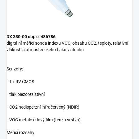
DX 330-00 obj. č. 486786
digitální měřicí sonda indexu VOC, obsahu CO2, teploty, relativní
vlhkosti a atmosférického tlaku vzduchu
Senzory:
T / RV CMOS
tlak piezorezistivní
CO2 nedisperzní infračervený (NDIR)
VOC metaloxidový film (tenká vrstva)
Měřicí rozsahy: