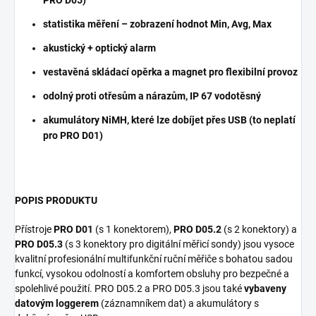
statistika měření – zobrazení hodnot Min, Avg, Max
akustický + optický alarm
vestavěná skládací opěrka a magnet pro flexibilní provoz
odolný proti otřesům a nárazům, IP 67 vodotěsný
akumulátory NiMH, které lze dobíjet přes USB (to neplatí
pro PRO D01)
POPIS PRODUKTU
Přístroje
PRO D01
(s 1 konektorem),
PRO D05.2
(s 2 konektory) a
PRO D05.3
(s 3 konektory pro digitální měřicí sondy) jsou vysoce
kvalitní profesionální multifunkční ruční měřiče s bohatou sadou
funkcí, vysokou odolností a komfortem obsluhy pro bezpečné a
spolehlivé použití. PRO D05.2 a PRO D05.3 jsou také
vybaveny
datovým loggerem
(záznamníkem dat) a akumulátory s