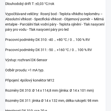
Dlouhodobý drift T: ±0,03 °C/rok
Vypočítávané veličiny: Rosný bod - Teplota vlhkého teploměru –
Absolutní vlhkost - Specifická vlhkost - Objemový poměr – Měrná
entalpie - Parciální tlak vodní páry - Teplota ojínění - Tlak nasycení
páry pro vodu - Tlak nasycení páry pro led
Pracovní podmínky DX 310: -40 … +80 °C / 0 … 100 % RV
Pracovní podmínky DX 311: -50 … +160 °C / 0 … 100 % RV
Výstup: rozhraní DX-Sensor
Odběr proudu: <1 mA typ.
Připojení: 4pólový konektor M12
Rozměry DX 310: Ø 14 x 114,8 mm (jímka: Ø 14 x 101 mm)
Rozměry DX 311: jímka Ø 14 x 132 mm, délka rukojeti: 98 mm
Hmotnost DX 310: cca 20 g