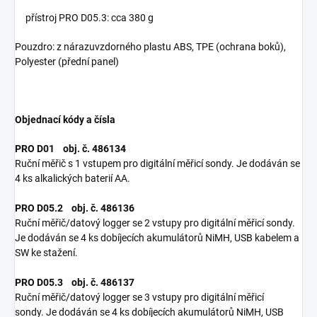
přístroj PRO D05.3: cca 380 g
Pouzdro: z nárazuvzdorného plastu ABS, TPE (ochrana boků),
Polyester (přední panel)
Objednací kódy a čísla
PRO D01 obj. č. 486134
Ruční měřič s 1 vstupem pro digitální měřicí sondy.
Je dodáván se
4 ks alkalických baterií AA.
PRO D05.2 obj. č. 486136
Ruční měřič/datový logger se 2 vstupy pro digitální měřicí sondy.
Je dodáván se 4 ks dobíjecích akumulátorů NiMH, USB kabelem a
SW ke stažení.
PRO D05.3 obj. č. 486137
Ruční měřič/datový logger se 3 vstupy pro digitální měřicí
sondy.
Je dodáván se 4 ks dobíjecích akumulátorů NiMH, USB