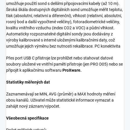
umožňuje použití sond s delšími připojovacími kabely (až 10 m).
Široká škála dostupných digitálních sond umožňuje měřit teplotu,
tlak (absolutní, relativní a diferenční), vlhkost (relativní, absolutní,
rosný bod a další vypočtené veličiny), fotoradiometrické veličiny,
kvalitu vnitřního vzduchu (index CO
2
a VOC) a půdní vlhkost.
Automaticky rozpoznatelné digitální sondy jsou dodávány z
výroby kalibrované s interně uloženými kalibračními daty, což
umožňuje jejich výměnu bez nutnosti rekalibrace.
PC konektivita
Přes port USB C přístroje lze prohlížet nebo stahovat datové
soubory uložené ve vnitřní paměti přístroje (jen PRO D05) nebo se
připojit k aplikačnímu softwaru
ProXware.
Statistiky měřených dat
Zaznamenávají se MIN, AVG (průměr) a MAX hodnoty měření
obou kanálů. Uživatel může statistické informace vymazat a
zahájit nový záznam/výpočet.
Všeobecná specifikace
Počet měřicích vstupů: