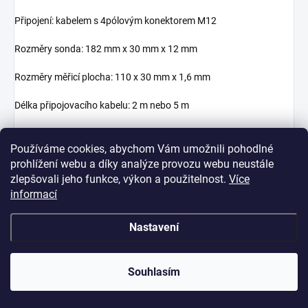
Připojení: kabelem s 4pólovým konektorem M12
Rozměry sonda: 182 mm x 30 mm x 12 mm
Rozměry měřicí plocha: 110 x 30 mm x 1,6 mm
Délka připojovacího kabelu: 2 m nebo 5 m
Hmotnost: cca 95 g s připojovacím kabelem 2 m, cca 150 g s
připojovacím kabelem 5 m
Používáme cookies, abychom Vám umožnili pohodlné
prohlížení webu a díky analýze provozu webu neustále
Materiál v kontaktu s půdou: sklo-epoxidový laminát FR4 /
zlepšovali jeho funkce, výkon a použitelnost.
Více
rukojeť: Luran / šrouby z nerezové oceli / připojovací kabel: PVC
informací
Nastavení
Foto-radiometrie
Souhlasím