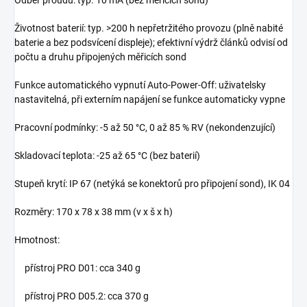
Životnost baterií: typ. >200 h nepřetržitého provozu (plně nabité
baterie a bez podsvícení displeje); efektivní výdrž článků odvisí od
počtu a druhu připojených měřicích sond
Funkce automatického vypnutí Auto-Power-Off: uživatelsky
nastavitelná, při externím napájení se funkce automaticky vypne
Pracovní podmínky: -5 až 50 °C, 0 až 85 % RV (nekondenzující)
Skladovací teplota: -25 až 65 °C (bez baterií)
Stupeň krytí: IP 67 (netýká se konektorů pro připojení sond), IK 04
Rozměry: 170 x 78 x 38 mm (v x š x h)
Hmotnost:
přístroj PRO D01: cca 340 g
přístroj PRO D05.2: cca 370 g