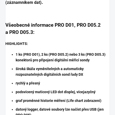
.
(záznamníkem dat)
Všeobecné informace PRO D01, PRO D05.2
a PRO D05.3:
HIGHLIGHTS:
1 ks (PRO D01), 2 ks (PRO D05.2) nebo 3 ks (PRO D05.3)
konektorů pro připojení digitální měřicí sondy
široká škála vyměnitelných a automaticky
rozpoznatelných digitálních sond řady DX
rychlý a přesný
podsvícený maticový LED dot displej, vícejazyčný
graf proměnné historie měření (Life chart zobrazení)
datový logger, datové soubory lze načíst přes USB (jen
PRO D05)