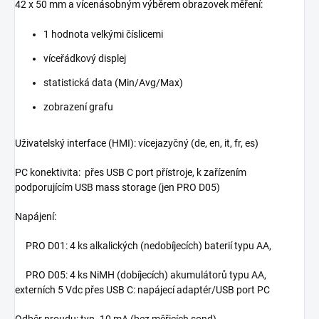
42 x 50 mm a vícenásobným výběrem obrazovek měření:
1 hodnota velkými číslicemi
víceřádkový displej
statistická data (Min/Avg/Max)
zobrazení grafu
Uživatelský interface (HMI): vícejazyčný (de, en, it, fr, es)
PC konektivita: přes USB C port přístroje, k zařízením
podporujícím USB mass storage (jen PRO D05)
Napájení:
PRO D01: 4 ks alkalických (nedobíjecích) baterií typu AA,
PRO D05: 4 ks NiMH (dobíjecích) akumulátorů typu AA,
externích 5 Vdc přes USB C: napájecí adaptér/USB port PC
Odběr proudu: typ. 10 mA (bez měřicích sond)