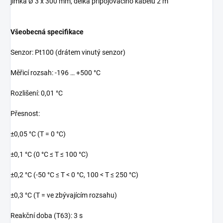
jímka Ø 3 x 300 mm, délka připojovacího kabelu 2 m
Všeobecná specifikace
Senzor: Pt100 (drátem vinutý senzor)
Měřicí rozsah: -196 … +500 °C
Rozlišení: 0,01 °C
Přesnost:
±0,05 °C (T = 0 °C)
±0,1 °C (0 °C ≤ T ≤ 100 °C)
±0,2 °C (-50 °C ≤ T < 0 °C, 100 < T ≤ 250 °C)
±0,3 °C (T = ve zbývajícím rozsahu)
Reakční doba (T63): 3 s