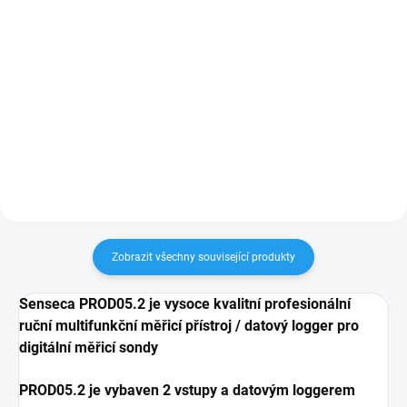
délka kabelu 2 m, konektor
délka kabelu 2 m, konektor
Do košíku
Do košíku
M12
M12
Objednací číslo: 487742 Měřicí
Objednací číslo: 486229 Měřicí
rozsah: -196 ... +250 °C Určená
rozsah: -196 ... +500 °C Určená
pro přístroje s digitálním vstupem
pro přístroje s digitálním vstupem
(např. PRO D01, PRO D05.2 a PRO
(např. PRO D01, PRO D05.2 a PRO
D05.3) Podrobné...
D05.3) Podrobné...
Zobrazit všechny související produkty
Senseca PROD05.2 je vysoce kvalitní profesionální
ruční multifunkční měřicí přístroj / datový logger pro
digitální měřicí sondy
PROD05.2 je vybaven 2 vstupy a datovým loggerem