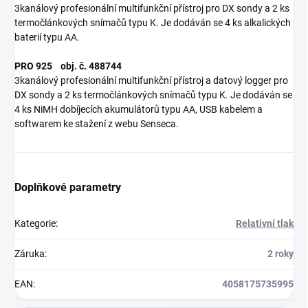
3kanálový profesionální multifunkční přístroj pro DX sondy a 2 ks
termočlánkových snímačů typu K. Je dodáván se 4 ks alkalických
baterií typu AA.
PRO 925 obj. č. 488744
3kanálový profesionální multifunkční přístroj a datový logger pro
DX sondy a 2 ks termočlánkových snímačů typu K. Je dodáván se
4 ks NiMH dobíjecích akumulátorů typu AA, USB kabelem a
softwarem ke stažení z webu Senseca.
Doplňkové parametry
Kategorie
:
Relativní tlak
Záruka
:
2 roky
EAN
:
4058175735995