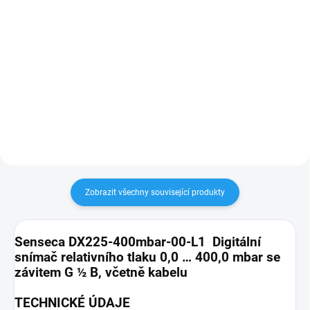
Do košíku
Do košíku
Objednací číslo: 486134 1 měřicí
Objednací číslo: 486136 2 měřicí
vstup široká škála vyměnitelných
vstupy široká škála
digitálních sond řady DX (teplota,
vyměnitelných digitálních sond
rel. vlhkost, index VOC, CO2, tlak,
řady DX (teplota, rel. vlhkost,
vlhkost půdy, foto-radiometrie,...
index VOC, CO2, tlak, vlhkost
půdy, foto-radiometrie,...
Zobrazit všechny související produkty
Senseca DX225-400mbar-00-L1 Digitální
snímač relativního tlaku 0,0 … 400,0 mbar se
závitem G ½ B, včetně kabelu
TECHNICKÉ ÚDAJE