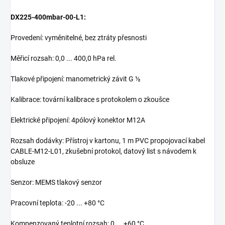
DX225-400mbar-00-L1:
Provedení: vyměnitelné, bez ztráty přesnosti
Měřicí rozsah: 0,0 ... 400,0 hPa rel.
Tlakové připojení: manometrický závit G ½
Kalibrace: tovární kalibrace s protokolem o zkoušce
Elektrické připojení: 4pólový konektor M12A
Rozsah dodávky: Přístroj v kartonu, 1 m PVC propojovací kabel
CABLE-M12-L01, zkušební protokol, datový list s návodem k
obsluze
Senzor: MEMS tlakový senzor
Pracovní teplota: -20 ... +80 °C
Kompenzovaný teplotní rozsah: 0 ... +60 °C