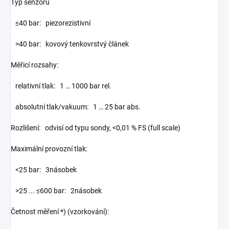
Typ senzoru
≤40 bar: piezorezistivní
>40 bar: kovový tenkovrstvý článek
Měřicí rozsahy:
relativní tlak: 1 … 1000 bar rel.
absolutní tlak/vakuum: 1 … 25 bar abs.
Rozlišení: odvisí od typu sondy, <0,01 % FS (full scale)
Maximální provozní tlak:
<25 bar: 3násobek
>25 ... ≤600 bar: 2násobek
Četnost měření *) (vzorkování):