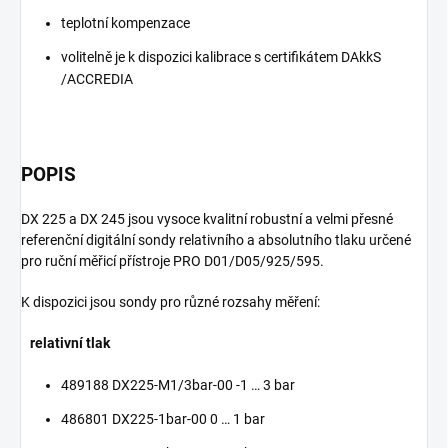
teplotní kompenzace
volitelně je k dispozici kalibrace s certifikátem DAkkS
/ACCREDIA
POPIS
DX 225 a DX 245 jsou vysoce kvalitní robustní a velmi přesné
referenční digitální sondy relativního a absolutního tlaku určené
pro ruční měřicí přístroje PRO D01/D05/925/595.
K dispozici jsou sondy pro různé rozsahy měření:
relativní tlak
489188 DX225-M1/3bar-00 -1 … 3 bar
486801 DX225-1bar-00 0 … 1 bar