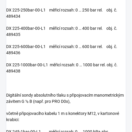
DX 225-250bar-00-L1 měřicí rozsah: 0 … 250 bar rel. obj. č.
489434
DX 225-400bar-00-L1 měřicí rozsah: 0 … 400 bar rel. obj. č.
489435
DX 225-600bar-00-L1 měřicí rozsah: 0 … 600 bar rel. obj. č.
489436
DX 225-1000bar-00-L1 měřicí rozsah: 0 … 1000 bar rel. obj. č.
489438
Digitální sondy absolutního tlaku s připojovacím manometrickým
závitem G ½ B (např. pro PRO D0x),
včetně připojovacího kabelu 1 m s konektory M12, v kartonové
krabici:
DX 245-1bar-00-L1 měřicí rozsah: 0 ... 1000 hPa abs