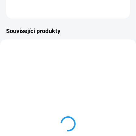
ZEPTAT SE
Související produkty
ZDARMA
ZDARM
SKLADEM
SKLADEM
Senseca PRO D01
Senseca PRO D05.2
Ruční multifunkční měřič pro
Ruční multifunkční měřič /
digitální měřicí sondy, 1 vstup
datový logger pro digitální
měřicí sondy, 2 vstupy
5 533 Kč
8 299 Kč
6 694,93 Kč včetně DPH
10 041,79 Kč včetně DPH