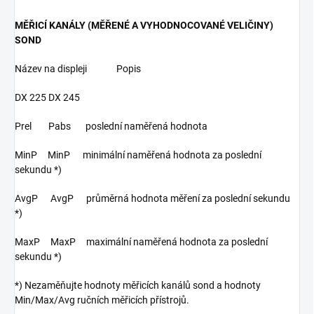
MĚŘICÍ KANÁLY (MĚŘENÉ A VYHODNOCOVANÉ VELIČINY)
SOND
Název na displeji Popis
DX 225 DX 245
Prel Pabs poslední naměřená hodnota
MinP MinP minimální naměřená hodnota za poslední
sekundu *)
AvgP AvgP průměrná hodnota měření za poslední sekundu
*)
MaxP MaxP maximální naměřená hodnota za poslední
sekundu *)
*) Nezaměňujte hodnoty měřicích kanálů sond a hodnoty
Min/Max/Avg ručních měřicích přístrojů.