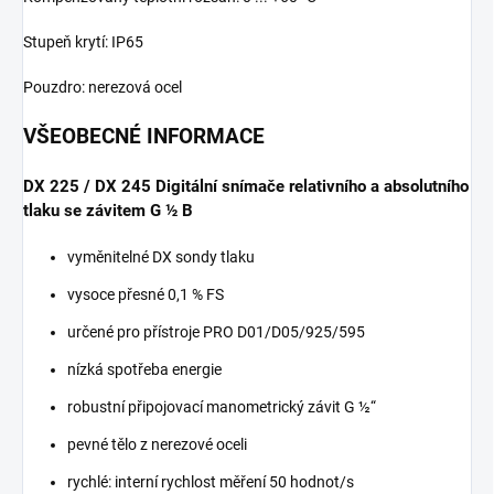
Stupeň krytí: IP65
Pouzdro: nerezová ocel
VŠEOBECNÉ INFORMACE
DX 225 / DX 245 Digitální snímače relativního a absolutního
tlaku se závitem G ½ B
vyměnitelné DX sondy tlaku
vysoce přesné 0,1 % FS
určené pro přístroje PRO D01/D05/925/595
nízká spotřeba energie
robustní připojovací manometrický závit G ½“
pevné tělo z nerezové oceli
rychlé: interní rychlost měření 50 hodnot/s