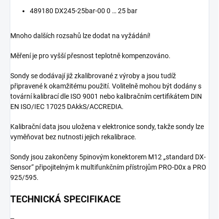
489180 DX245-25bar-00 0 … 25 bar
Mnoho dalších rozsahů lze dodat na vyžádání!
Měření je pro vyšší přesnost teplotně kompenzováno.
Sondy se dodávají již zkalibrované z výroby a jsou tudíž
připravené k okamžitému použití. Volitelně mohou být dodány s
tovární kalibrací dle ISO 9001 nebo kalibračním certifikátem DIN
EN ISO/IEC 17025 DAkkS/ACCREDIA.
Kalibrační data jsou uložena v elektronice sondy, takže sondy lze
vyměňovat bez nutnosti jejich rekalibrace.
Sondy jsou zakončeny 5pinovým konektorem M12 „standard DX-
Sensor“ připojitelným k multifunkčním přístrojům PRO-D0x a PRO
925/595.
TECHNICKÁ SPECIFIKACE