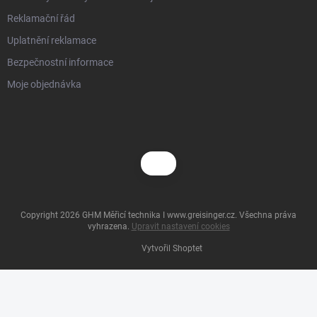
Reklamační řád
Uplatnění reklamace
Bezpečnostní informace
Moje objednávka
Copyright 2026
GHM Měřicí technika I www.greisinger.cz
. Všechna práva
vyhrazena.
Upravit nastavení cookies
Vytvořil Shoptet