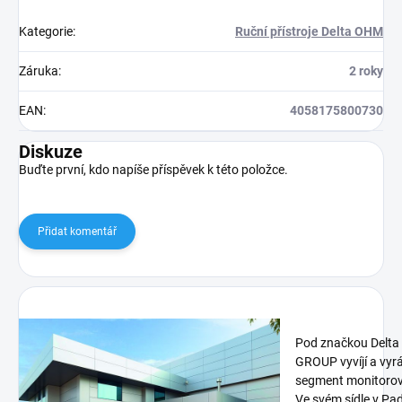
Kategorie
:
Ruční přístroje Delta OHM
Záruka
:
2 roky
EAN
:
4058175800730
Diskuze
Buďte první, kdo napíše příspěvek k této položce.
Přidat komentář
Pod značkou Delt
GROUP vyvíjí a vyrá
segment monitorová
Ve svém sídle v Pa