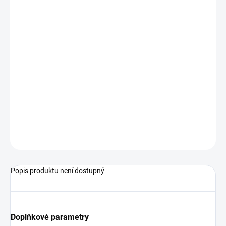
−
+
Přidat do košíku
Objednací číslo: 700073
Podrobné technické údaje naleznete v katalogovém listu:
HD2303.0
ZEPTAT SE
Popis produktu není dostupný
Doplňkové parametry