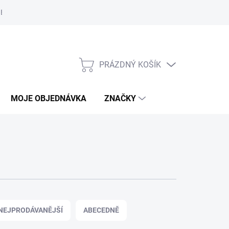
Bezpečnostní informace
Moje objednávka
PRÁZDNÝ KOŠÍK
NÁKUPNÍ
KOŠÍK
MOJE OBJEDNÁVKA
ZNAČKY
NEJPRODÁVANĚJŠÍ
ABECEDNĚ