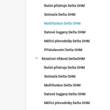
n
Ruční přístroje Delta OHM
í
p
Snímače Delta OHM
a
n
Multifunkce Delta OHM
e
Datové loggery Delta OHM
l
Měřicí převodníky Delta OHM
Příslušenství Delta OHM
Relativní vlhkost DeltaOHM
Ruční přístroje Delta OHM
Snímače Delta OHM
Multifunkce Delta OHM
Datové loggery Delta OHM
Měřicí převodníky Delta OHM