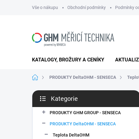
Přejít
Vše o nákupu
Obchodní podmínky
Podmínky oc
na
obsah
KATALOGY, BROŽURY A CENÍKY
AKTUALI
Domů
PRODUKTY DeltaOHM - SENSECA
Teplo
P
Kategorie
o
Přeskočit
s
kategorie
t
PRODUKTY GHM GROUP - SENSECA
r
PRODUKTY DeltaOHM - SENSECA
a
n
Teplota DeltaOHM