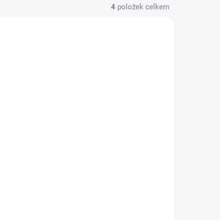
4
položek celkem
ZDARMA
CA 3 TÝDNY
CCA 3 TÝDNY
HD3114B
lový
Ruční datový logger teploty,
afickým
vlhkosti a tlaku.
1 Kč
/ ks
 DPH
1,21 Kč včetně DPH
íku
Do košíku