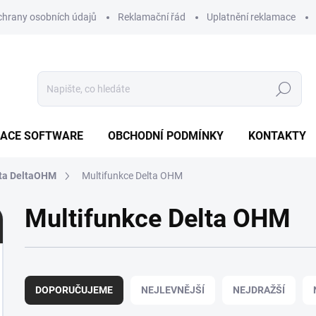
hrany osobních údajů
Reklamační řád
Uplatnění reklamace
Hledat
ZACE SOFTWARE
OBCHODNÍ PODMÍNKY
KONTAKTY
ta DeltaOHM
Multifunkce Delta OHM
Multifunkce Delta OHM
Ř
a
DOPORUČUJEME
NEJLEVNĚJŠÍ
NEJDRAŽŠÍ
z
e