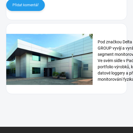
Přidat komentář
Pod značkou Delt
GROUP vyvíjí a vyrá
segment monitorová
Ve svém sídle v Pa
portfolio výrobků, 
datové loggery a p
monitorování fyziká
Z