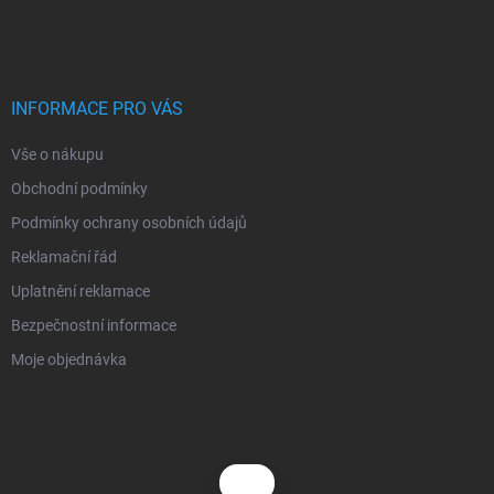
á
p
a
t
í
INFORMACE PRO VÁS
Vše o nákupu
Obchodní podmínky
Podmínky ochrany osobních údajů
Reklamační řád
Uplatnění reklamace
Bezpečnostní informace
Moje objednávka