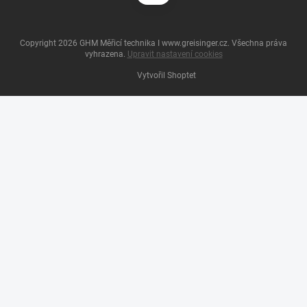
Copyright 2026
GHM Měřicí technika I www.greisinger.cz
. Všechna práva
vyhrazena.
Upravit nastavení cookies
Vytvořil Shoptet