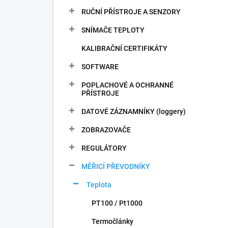
n
RUČNÍ PŘÍSTROJE A SENZORY
í
p
SNÍMAČE TEPLOTY
a
n
KALIBRAČNÍ CERTIFIKÁTY
e
SOFTWARE
l
POPLACHOVÉ A OCHRANNÉ
PŘÍSTROJE
DATOVÉ ZÁZNAMNÍKY (loggery)
ZOBRAZOVAČE
REGULÁTORY
MĚŘICÍ PŘEVODNÍKY
Teplota
PT100 / Pt1000
Termočlánky