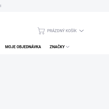
Bezpečnostní informace
Moje objednávka
PRÁZDNÝ KOŠÍK
NÁKUPNÍ
KOŠÍK
MOJE OBJEDNÁVKA
ZNAČKY