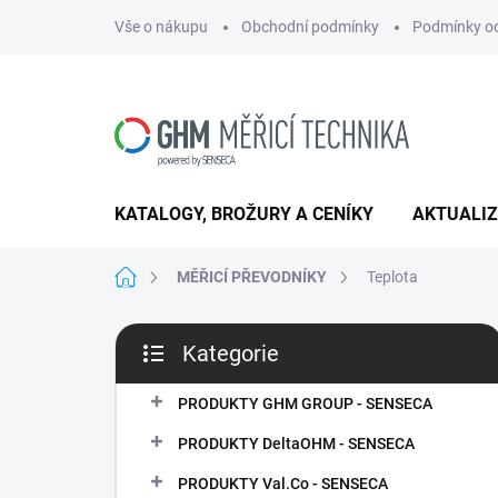
Přejít
Vše o nákupu
Obchodní podmínky
Podmínky oc
na
obsah
KATALOGY, BROŽURY A CENÍKY
AKTUALI
Domů
MĚŘICÍ PŘEVODNÍKY
Teplota
P
Kategorie
o
Přeskočit
s
kategorie
t
PRODUKTY GHM GROUP - SENSECA
r
PRODUKTY DeltaOHM - SENSECA
a
n
PRODUKTY Val.Co - SENSECA