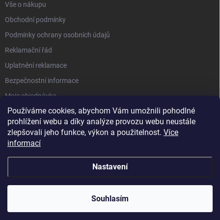
Vše o nákupu
v
ý
Obchodní podmínky
p
i
Podmínky ochrany osobních údajů
s
Reklamační řád
u
Uplatnění reklamace
Bezpečnostní informace
Moje objednávka
Používáme cookies, abychom Vám umožnili pohodlné
prohlížení webu a díky analýze provozu webu neustále
zlepšovali jeho funkce, výkon a použitelnost.
Více
informací
Nastavení
Copyright 2026
GHM Měřicí technika I www.greisinger.cz
. Všechna práva
vyhrazena.
Upravit nastavení cookies
Souhlasím
Vytvořil Shoptet