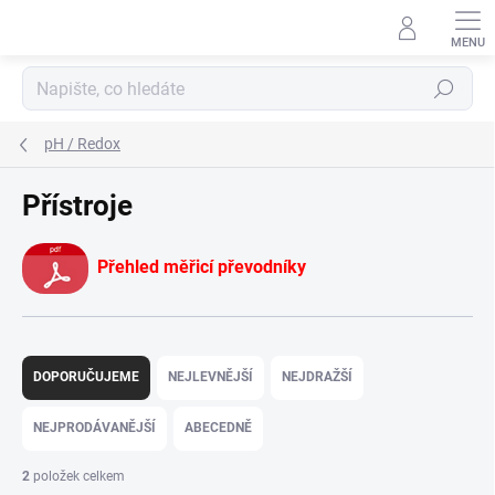
Přejít
na
obsah
Hledat
pH / Redox
Přístroje
Přehled měřicí převodníky
Ř
a
DOPORUČUJEME
NEJLEVNĚJŠÍ
NEJDRAŽŠÍ
z
e
NEJPRODÁVANĚJŠÍ
ABECEDNĚ
n
í
2
položek celkem