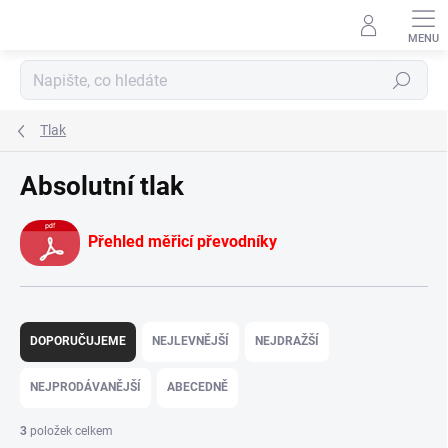
Přejít
na
obsah
Hledat
Tlak
Absolutní tlak
Přehled měřicí převodníky
Ř
a
DOPORUČUJEME
NEJLEVNĚJŠÍ
NEJDRAŽŠÍ
z
e
NEJPRODÁVANĚJŠÍ
ABECEDNĚ
n
í
3
položek celkem