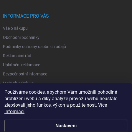
p
a
r
t
v
í
INFORMACE PRO VÁS
k
y
Vše o nákupu
v
ý
Obchodní podmínky
p
i
Podmínky ochrany osobních údajů
s
Reklamační řád
u
Uplatnění reklamace
Bezpečnostní informace
Moje objednávka
Používáme cookies, abychom Vám umožnili pohodlné
prohlížení webu a díky analýze provozu webu neustále
zlepšovali jeho funkce, výkon a použitelnost.
Více
informací
Nastavení