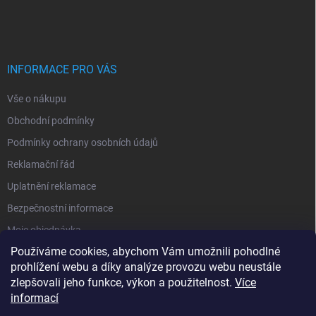
á
c
p
í
p
a
r
t
v
í
INFORMACE PRO VÁS
k
y
Vše o nákupu
v
ý
Obchodní podmínky
p
i
Podmínky ochrany osobních údajů
s
Reklamační řád
u
Uplatnění reklamace
Bezpečnostní informace
Moje objednávka
Používáme cookies, abychom Vám umožnili pohodlné
prohlížení webu a díky analýze provozu webu neustále
zlepšovali jeho funkce, výkon a použitelnost.
Více
informací