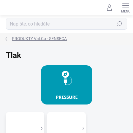
Přejít
na
obsah
Hledat
PRODUKTY Val.Co - SENSECA
Tlak