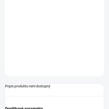
pro nádrže a studny
rozsah 0..20µS/cm; 0..500mS/cm
ponorná cela, do 100 m
odolný proti znečištění
Podrobné technické údaje naleznete v katalogovém listu:
LF4003
ZEPTAT SE
Popis produktu není dostupný
Doplňkové parametry