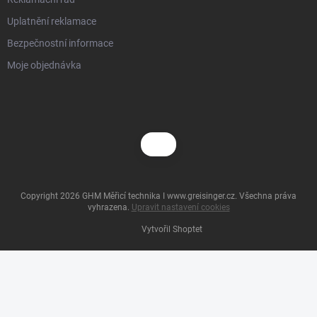
Uplatnění reklamace
Bezpečnostní informace
Moje objednávka
Copyright 2026
GHM Měřicí technika I www.greisinger.cz
. Všechna práva
vyhrazena.
Upravit nastavení cookies
Vytvořil Shoptet