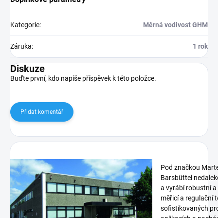
Kategorie
:
Měrná vodivost GHM
Záruka
:
1 rok
Diskuze
Buďte první, kdo napíše příspěvek k této položce.
Přidat komentář
Pod značkou Marte
Barsbüttel nedalek
a vyrábí robustní a
měřicí a regulační 
sofistikovaných p