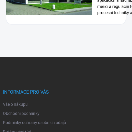
aplikacích a nachá
měřicí a regulační 
procesní techniky a 
Z
á
p
a
t
í
INFORMACE PRO VÁS
Vše o nákupu
Obchodní podmínky
Podmínky ochrany osobních údajů
Reklamační řád