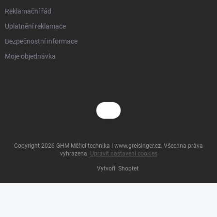
Reklamační řád
Uplatnění reklamace
Bezpečnostní informace
Moje objednávka
Copyright 2026
GHM Měřicí technika I www.greisinger.cz
. Všechna práva
vyhrazena.
Upravit nastavení cookies
Vytvořil Shoptet