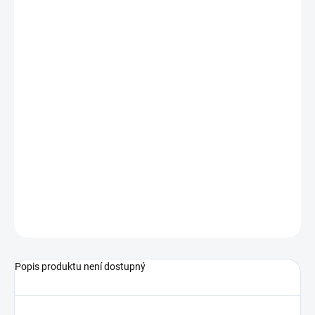
−
+
Přidat do košíku
výstupní signál 4...20 mA
vysoká přesnost a linearita
pro oleje a jiná viskózní média
měřicí rozsahy od 0,02 do 150 l/min
Podrobné technické údaje naleznete v katalogovém listu:
LABO-VHZ-…I
ZEPTAT SE
Popis produktu není dostupný