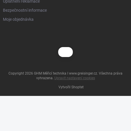
Uplatnění reklamace
Bezpečnostní informace
Moje objednávka
Copyright 2026
GHM Měřicí technika I www.greisinger.cz
. Všechna práva
vyhrazena.
Upravit nastavení cookies
Vytvořil Shoptet