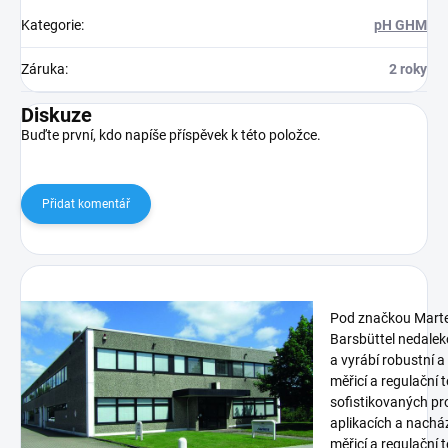
Kategorie
:
pH GHM
Záruka
:
2 roky
Diskuze
Buďte první, kdo napíše příspěvek k této položce.
Přidat komentář
Pod značkou Marte
Barsbüttel nedalek
a vyrábí robustní a
měřicí a regulační 
sofistikovaných p
aplikacích a nachá
měřicí a regulační 