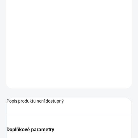
dosah převodu až 100 m
volitelně: 4..20mA (-1..15 pH)
pro pH-elektrody s konektorem S7
Podrobné technické údaje naleznete v katalogovém listu:
pH40
ZEPTAT SE
Popis produktu není dostupný
Doplňkové parametry