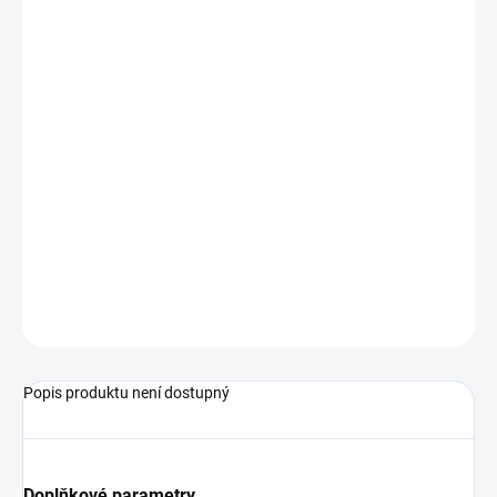
pro hlídače průtoku typ HR
jazýčkové relé
schválení ATEX, typ ochrany "i"
pro jiskrově bezpečné obvody
Podrobné technické údaje naleznete v katalogovém listu:
A-H1.2
ZEPTAT SE
Popis produktu není dostupný
Doplňkové parametry