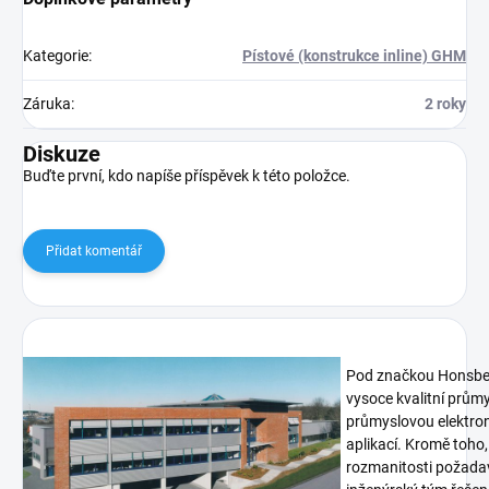
Kategorie
:
Pístové (konstrukce inline) GHM
Záruka
:
2 roky
Diskuze
Buďte první, kdo napíše příspěvek k této položce.
Přidat komentář
Pod značkou Honsberg
vysoce kvalitní prům
průmyslovou elektron
aplikací. Kromě toho,
rozmanitosti požadav