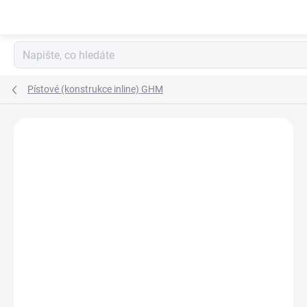
Přejít
na
obsah
Pístové (konstrukce inline) GHM
1 hodnocení
Podrobnosti hodnocení
ZNAČKA:
HONSBERG