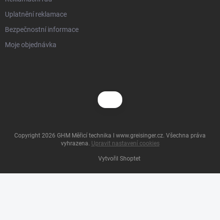
Uplatnění reklamace
Bezpečnostní informace
Moje objednávka
Copyright 2026
GHM Měřicí technika I www.greisinger.cz
. Všechna práva
vyhrazena.
Upravit nastavení cookies
Vytvořil Shoptet