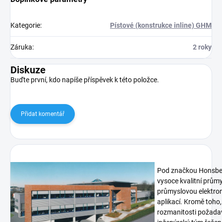
Kategorie
:
Pístové (konstrukce inline) GHM
Záruka
:
2 roky
Diskuze
Buďte první, kdo napíše příspěvek k této položce.
Přidat komentář
Pod značkou Honsberg
vysoce kvalitní prům
průmyslovou elektron
aplikací. Kromě toho,
rozmanitosti požadav