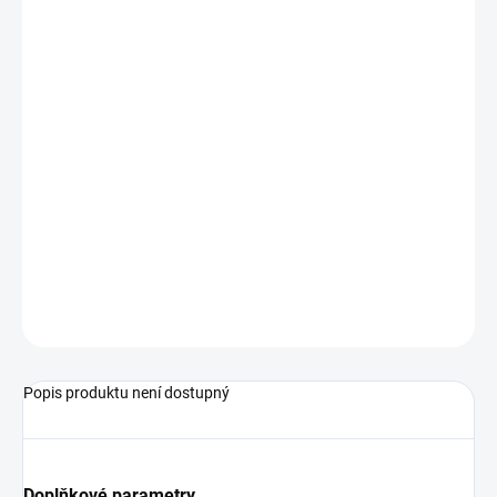
pístový snímací prvek / kompaktní elektronika
DN 8 až DN 25, až 80 l/min. H2O
výstupní signály: 4..20 mA / 0..10V a
1 x push pull
materiály mosaz / nerezová ocel
Podrobné technické údaje naleznete v katalogovém listu:
FLEX-HD1K
ZEPTAT SE
Popis produktu není dostupný
Doplňkové parametry