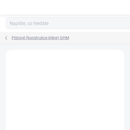
Přejít
na
obsah
Pístové (konstrukce inline) GHM
2 hodnocení
Podrobnosti hodnocení
ZNAČKA:
HONSBERG