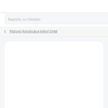
Přejít
na
obsah
Pístové (konstrukce inline) GHM
Neohodnoceno
Podrobnosti hodnocení
ZNAČKA:
HONSBERG