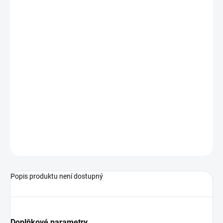
jednoduchá nebo vícenásobná distribuce
počet měřicích bodů 1 až 8
pro monitor průtoku NJ/NJV/VL
hliníkový materiál
Podrobné technické údaje naleznete v katalogovém listu:
VB-…GA/K/M
ZEPTAT SE
Popis produktu není dostupný
Doplňkové parametry