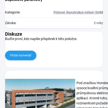
Kategorie
:
Pístové (konstrukce inline) GHM
Záruka
:
2 roky
Diskuze
Buďte první, kdo napíše příspěvek k této položce.
Přidat komentář
Pod značkou Honsberg
vysoce kvalitní prům
průmyslovou elektron
aplikací. Kromě toho,
rozmanitosti požadav