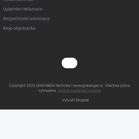
Uplatnění reklamace
Bezpečnostní informace
Moje objednávka
Copyright 2026
GHM Měřicí technika I www.greisinger.cz
. Všechna práva
vyhrazena.
Upravit nastavení cookies
Vytvořil Shoptet