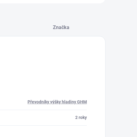
Značka
Převodníky výšky hladiny GHM
2 roky