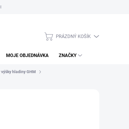
Bezpečnostní informace
Moje objednávka
PRÁZDNÝ KOŠÍK
NÁKUPNÍ
KOŠÍK
MOJE OBJEDNÁVKA
ZNAČKY
 výšky hladiny GHM
A:
VAL.CO
1 Kč
/ ks
,21 Kč včetně DPH