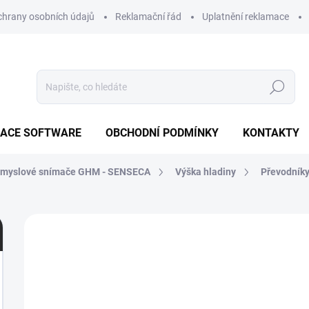
hrany osobních údajů
Reklamační řád
Uplatnění reklamace
Hledat
ZACE SOFTWARE
OBCHODNÍ PODMÍNKY
KONTAKTY
ůmyslové snímače GHM - SENSECA
Výška hladiny
Převodníky
1 hodnocení
Podrobnosti hodnocení
ZNAČK
1