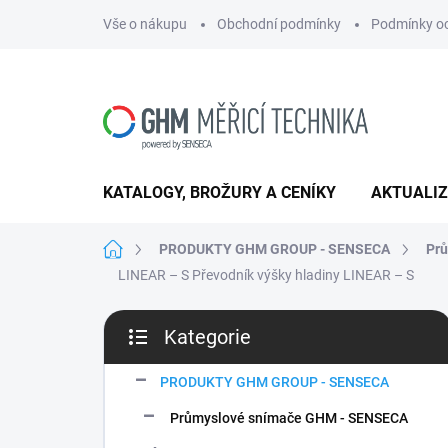
Přejít
Vše o nákupu
Obchodní podmínky
Podmínky oc
na
obsah
KATALOGY, BROŽURY A CENÍKY
AKTUALI
Domů
PRODUKTY GHM GROUP - SENSECA
Pr
LINEAR – S
Převodník výšky hladiny LINEAR – S
P
Kategorie
o
Přeskočit
s
kategorie
t
PRODUKTY GHM GROUP - SENSECA
r
Průmyslové snímače GHM - SENSECA
a