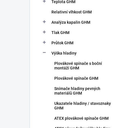
n
Teplota GHM
n
Relativní vlhkost GHM
í
p
Analýza kapalin GHM
a
n
Tlak GHM
e
Průtok GHM
l
Výška hladiny
Plovákové spínače s boční
montáží GHM
Plovákové spínače GHM
Snímače hladiny pevných
materiálů GHM
Ukazatele hladiny / stavoznaky
GHM
ATEX plovákové spínače GHM