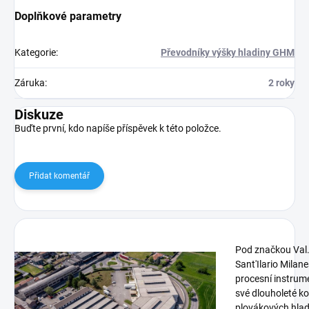
Doplňkové parametry
Kategorie
:
Převodníky výšky hladiny GHM
Záruka
:
2 roky
Diskuze
Buďte první, kdo napíše příspěvek k této položce.
Přidat komentář
Pod značkou Val.
Sant'Ilario Milane
procesní instrum
své dlouholeté k
plovákových hla