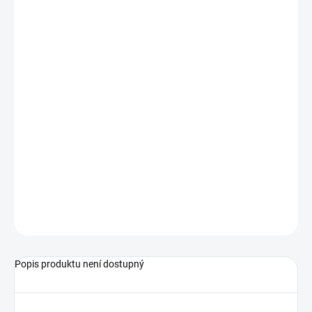
−
+
Přidat do košíku
PVC - PP - PVDF
rozlišení měření 5 - 10 - 20 mm
displej 4 číslice (9999)
displej a elektrické připojení jsou otočné 335°/343°
Podrobné technické údaje naleznete v katalogovém listu:
LINEAR LCD V-F
ZEPTAT SE
Popis produktu není dostupný