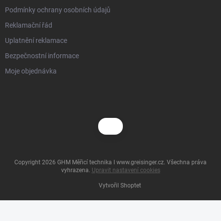
Podmínky ochrany osobních údajů
Reklamační řád
Uplatnění reklamace
Bezpečnostní informace
Moje objednávka
Copyright 2026
GHM Měřicí technika I www.greisinger.cz
. Všechna práva
vyhrazena.
Upravit nastavení cookies
Vytvořil Shoptet