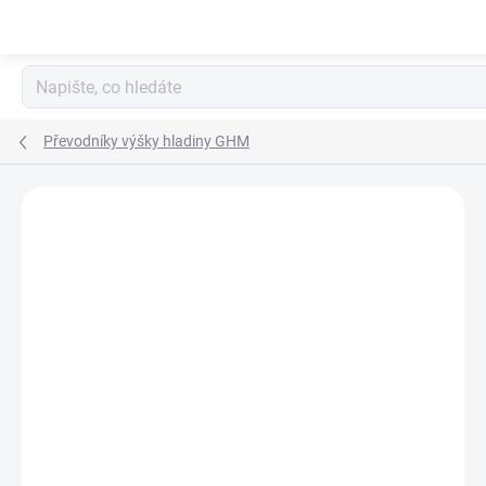
Přejít
na
obsah
Převodníky výšky hladiny GHM
Neohodnoceno
Podrobnosti hodnocení
ZNAČKA:
VAL.CO