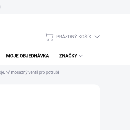
Bezpečnostní informace
Moje objednávka
PRÁZDNÝ KOŠÍK
NÁKUPNÍ
KOŠÍK
MOJE OBJEDNÁVKA
ZNAČKY
oje, ¾" mosazný ventil pro potrubí
A:
GREISINGER
6 412 Kč
/ ks
 758,52 Kč včetně DPH
ěrná
CA 2 TÝDNY