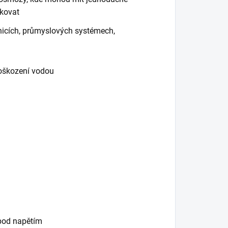
akovat
nicích, průmyslových systémech,
oškození vodou
pod napětím