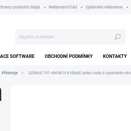
hrany osobních údajů
Reklamační řád
Uplatnění reklamace
Hledat
ZACE SOFTWARE
OBCHODNÍ PODMÍNKY
KONTAKTY
Přístroje
GEWAS 191-AN-M-3/4
Hlásič úniku vody s vypínáním str
1 hodnocení
Podrobnosti hodnocení
ZNAČK
ZDARMA
7
M
C