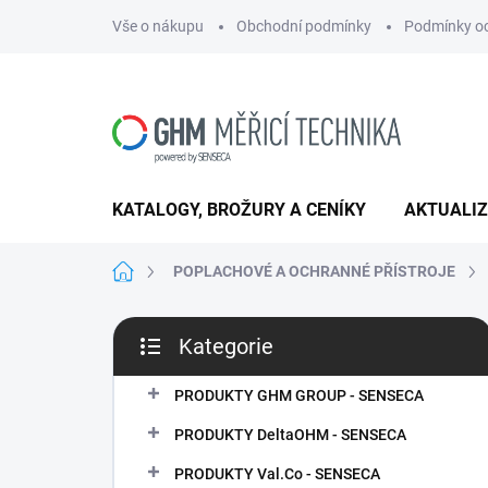
Přejít
Vše o nákupu
Obchodní podmínky
Podmínky oc
na
obsah
KATALOGY, BROŽURY A CENÍKY
AKTUALI
Domů
POPLACHOVÉ A OCHRANNÉ PŘÍSTROJE
P
Kategorie
o
Přeskočit
s
kategorie
t
PRODUKTY GHM GROUP - SENSECA
r
PRODUKTY DeltaOHM - SENSECA
a
n
PRODUKTY Val.Co - SENSECA