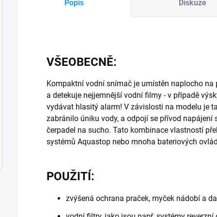
Popis
Diskuze
VŠEOBECNĚ:
Kompaktní vodní snímač je umístěn naplocho na po
a detekuje nejjemnější vodní filmy - v případě výs
vydávat hlasitý alarm! V závislosti na modelu je t
zabránilo úniku vody, a odpojí se přívod napájení 
čerpadel na sucho. Tato kombinace vlastností př
systémů Aquastop nebo mnoha bateriových ovlád
POUŽITÍ:
zvýšená ochrana praček, myček nádobí a dal
vodní filtry, jako jsou např. systémy rever