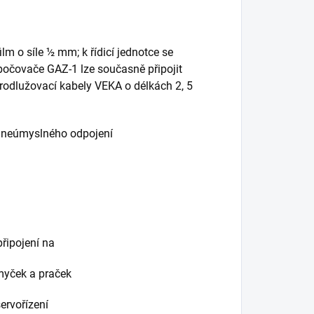
ilm o síle ½ mm; k řídicí jednotce se
bočovače GAZ-1 lze současně připojit
rodlužovací kabely VEKA o délkách 2, 5
o neúmyslného odpojení
řipojení na
myček a praček
servořízení