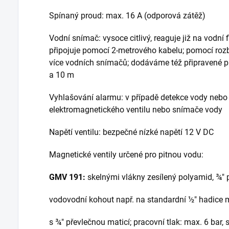
Spínaný proud: max. 16 A (odporová zátěž)
Vodní snímač: vysoce citlivý, reaguje již na vodní f
připojuje pomocí 2-metrového kabelu; pomocí roz
více vodních snímačů; dodáváme též připravené p
a 10 m
Vyhlašování alarmu: v případě detekce vody neb
elektromagnetického ventilu nebo snímače vody
Napětí ventilu: bezpečné nízké napětí 12 V DC
Magnetické ventily určené pro pitnou vodu:
GMV 191:
skelnými vlákny zesílený polyamid, ¾" p
vodovodní kohout např. na standardní ½" hadice 
s ¾" převlečnou maticí; pracovní tlak: max. 6 bar, 