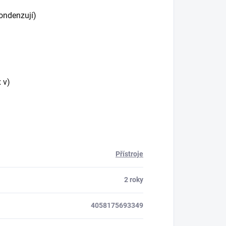
ondenzují)
 v)
Přístroje
2 roky
4058175693349