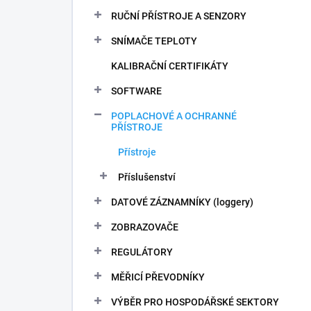
n
RUČNÍ PŘÍSTROJE A SENZORY
í
p
SNÍMAČE TEPLOTY
a
n
KALIBRAČNÍ CERTIFIKÁTY
e
SOFTWARE
l
POPLACHOVÉ A OCHRANNÉ
PŘÍSTROJE
Přístroje
Příslušenství
DATOVÉ ZÁZNAMNÍKY (loggery)
ZOBRAZOVAČE
REGULÁTORY
MĚŘICÍ PŘEVODNÍKY
VÝBĚR PRO HOSPODÁŘSKÉ SEKTORY