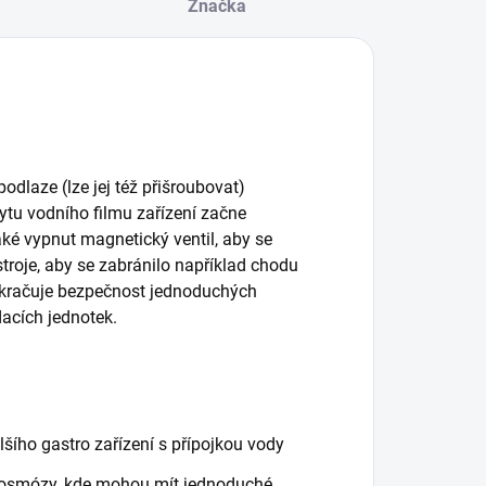
Značka
dlaze (lze jej též přišroubovat)
kytu vodního filmu zařízení začne
aké vypnut magnetický ventil, aby se
stroje, aby se zabránilo například chodu
ekračuje bezpečnost jednoduchých
acích jednotek.
šího gastro zařízení s přípojkou vody
zní osmózy, kde mohou mít jednoduché