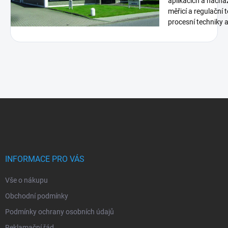
aplikacích a nachá
měřicí a regulační 
procesní techniky a 
Z
á
p
a
t
í
INFORMACE PRO VÁS
Vše o nákupu
Obchodní podmínky
Podmínky ochrany osobních údajů
Reklamační řád