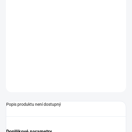
měřicí vstup pro spínací kontakty
oddělené vstupy
1 vstup čítače, do 15 kHz
automatický reset nebo externí reset
Podrobné technické údaje naleznete v katalogovém listu:
SZ9648
ZEPTAT SE
Popis produktu není dostupný
Doplňkové parametry