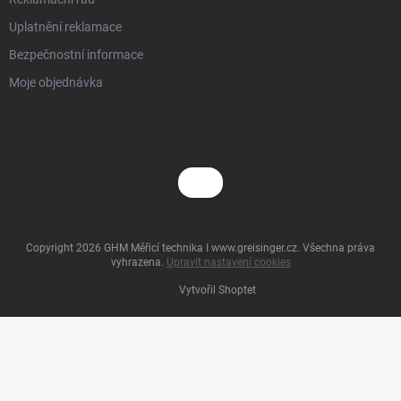
Uplatnění reklamace
Bezpečnostní informace
Moje objednávka
Copyright 2026
GHM Měřicí technika I www.greisinger.cz
. Všechna práva
vyhrazena.
Upravit nastavení cookies
Vytvořil Shoptet