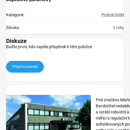
Kategorie
:
Průtok GHM
Záruka
:
2 roky
Diskuze
Buďte první, kdo napíše příspěvek k této položce.
Přidat komentář
Pod značkou Marte
Barsbüttel nedalek
a vyrábí robustní a
měřicí a regulační 
sofistikovaných p