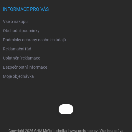
t
í
INFORMACE PRO VÁS
Vše o nákupu
Obchodní podmínky
Podmínky ochrany osobních údajů
Reklamační řád
Uplatnění reklamace
Bezpečnostní informace
Moje objednávka
Copyright 2026
GHM Měřicí technika I www.greisinger.cz
. Všechna práva