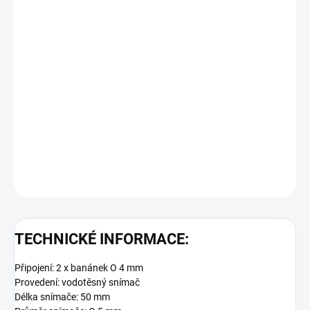
Objednací číslo: 601884
Podrobné technické údaje naleznete v katalogovém listu:
GPHU014MP
DETAILNÍ INFORMACE
ZEPTAT SE
TECHNICKÉ INFORMACE:
Připojení: 2 x banánek O 4 mm
Provedení: vodotěsný snímač
Délka snímače: 50 mm