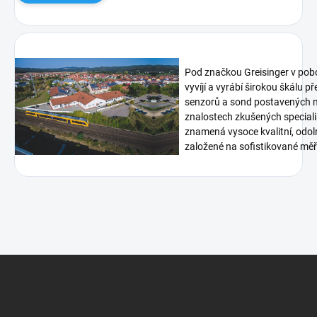
Pod značkou Greisinger v pob
vyvíjí a vyrábí širokou škálu p
senzorů a sond postavených n
znalostech zkušených speciali
znamená vysoce kvalitní, odoln
založené na sofistikované měři
Z
á
p
a