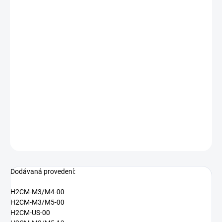
−
+
Přidat do košíku
funkční bezpečnost do SIL2
schválení dle EN 14597
LCD displej s jednoduchým textem
Podrobné technické údaje naleznete v katalogovém listu:
H2CM
DETAILNÍ INFORMACE
ZEPTAT SE
Dodávaná provedení:
H2CM-M3/M4-00
H2CM-M3/M5-00
H2CM-US-00