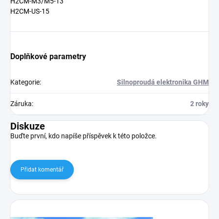
H2CM-M3/M5-13
H2CM-US-15
Doplňkové parametry
Kategorie
:
Silnoproudá elektronika GHM
Záruka
:
2 roky
Diskuze
Buďte první, kdo napíše příspěvek k této položce.
Přidat komentář