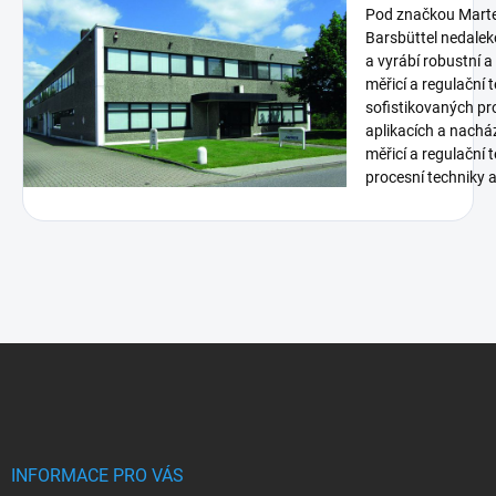
Pod značkou Marte
Barsbüttel nedalek
a vyrábí robustní a
měřicí a regulační 
sofistikovaných p
aplikacích a nachá
měřicí a regulační 
procesní techniky a 
Z
á
p
a
t
í
INFORMACE PRO VÁS