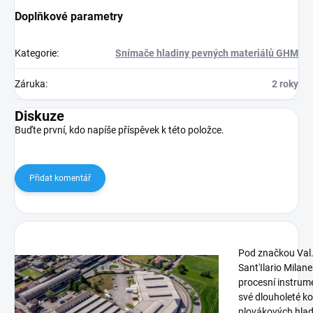
Doplňkové parametry
Kategorie
:
Snímače hladiny pevných materiálů GHM
Záruka
:
2 roky
Diskuze
Buďte první, kdo napíše příspěvek k této položce.
Přidat komentář
Pod značkou Val.
Sant'Ilario Milane
procesní instrum
své dlouholeté k
plovákových hla