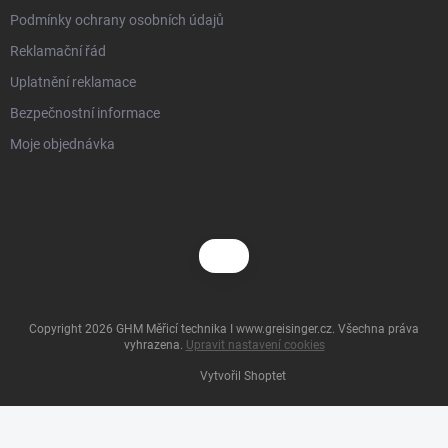
Podmínky ochrany osobních údajů
Reklamační řád
Uplatnění reklamace
Bezpečnostní informace
Moje objednávka
Copyright 2026
GHM Měřicí technika I www.greisinger.cz
. Všechna práva
vyhrazena.
Upravit nastavení cookies
Vytvořil Shoptet