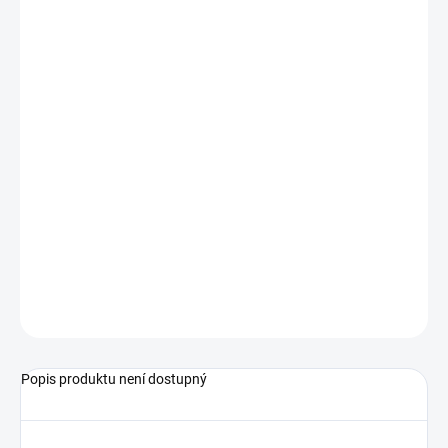
−
+
Přidat do košíku
spínač hladiny pro pevné materiály
vhodný pro sypké materiály a granuláty
24 VAC - 48 V AC - 115 VCA - 230 VAC
max. pracovní teplota 120°C
Podrobné technické údaje naleznete v katalogovém listu:
SIMPLELPM-BE272_0a
ZEPTAT SE
Popis produktu není dostupný