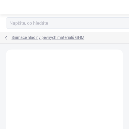
Přejít
na
obsah
Snímače hladiny pevných materiálů GHM
Neohodnoceno
Podrobnosti hodnocení
ZNAČKA:
VAL.CO