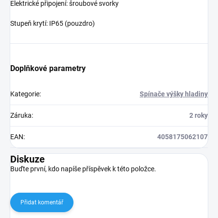
Elektrické připojení: šroubové svorky
Stupeň krytí: IP65 (pouzdro)
Doplňkové parametry
Kategorie
:
Spínače výšky hladiny
Záruka
:
2 roky
EAN
:
4058175062107
Diskuze
Buďte první, kdo napíše příspěvek k této položce.
Přidat komentář