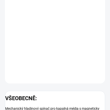
−
+
Přidat do košíku
Objednací číslo: 606210
Podrobné technické údaje naleznete v katalogovém listu:
GNS-C
DETAILNÍ INFORMACE
ZEPTAT SE
VŠEOBECNĚ:
Mechanický hladinový spínač pro kapalná média s magneticky