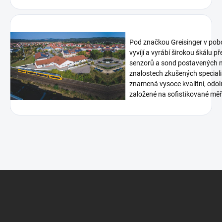
Pod značkou Greisinger v pob
vyvíjí a vyrábí širokou škálu p
senzorů a sond postavených n
znalostech zkušených speciali
znamená vysoce kvalitní, odoln
založené na sofistikované měři
Z
á
p
a
t