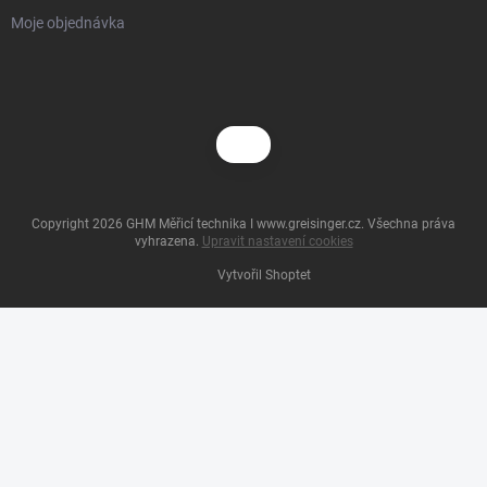
Moje objednávka
Copyright 2026
GHM Měřicí technika I www.greisinger.cz
. Všechna práva
vyhrazena.
Upravit nastavení cookies
Vytvořil Shoptet