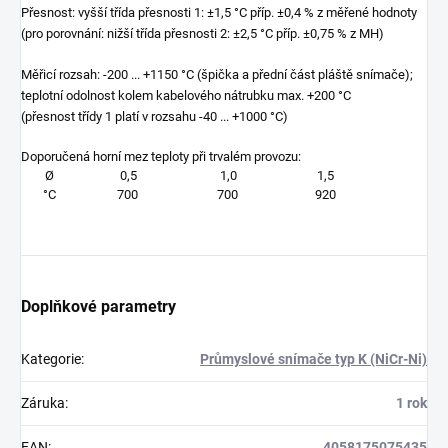
Přesnost: vyšší třída přesnosti 1: ±1,5 °C příp. ±0,4 % z měřené hodnoty
(pro porovnání: nižší třída přesnosti 2: ±2,5 °C příp. ±0,75 % z MH)
Měřicí rozsah: -200 ... +1150 °C (špička a přední část pláště snímače);
teplotní odolnost kolem kabelového nátrubku max. +200 °C
(přesnost třídy 1 platí v rozsahu -40 ... +1000 °C)
Doporučená horní mez teploty při trvalém provozu:
Ø
0,5
1,0
1,5
°C
700
700
920
Doplňkové parametry
Kategorie
:
Průmyslové snímače typ K (NiCr-Ni)
Záruka
:
1 rok
EAN
:
4058175075435