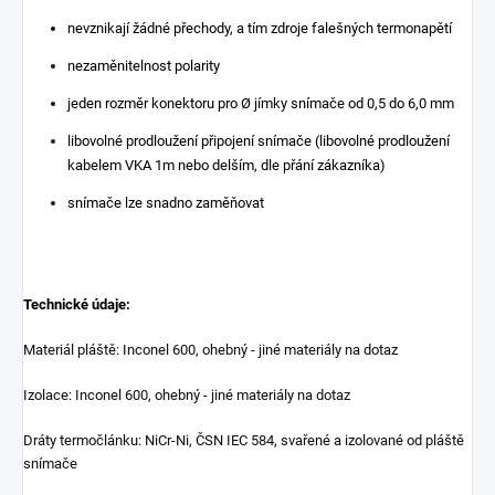
nevznikají žádné přechody, a tím zdroje falešných termonapětí
nezaměnitelnost polarity
jeden rozměr konektoru pro Ø jímky snímače od 0,5 do 6,0 mm
libovolné prodloužení připojení snímače (libovolné prodloužení
kabelem VKA 1m nebo delším, dle přání zákazníka)
snímače lze snadno zaměňovat
Technické údaje:
Materiál pláště: Inconel 600, ohebný - jiné materiály na dotaz
Izolace: Inconel 600, ohebný - jiné materiály na dotaz
Dráty termočlánku: NiCr-Ni, ČSN IEC 584, svařené a izolované od pláště
snímače