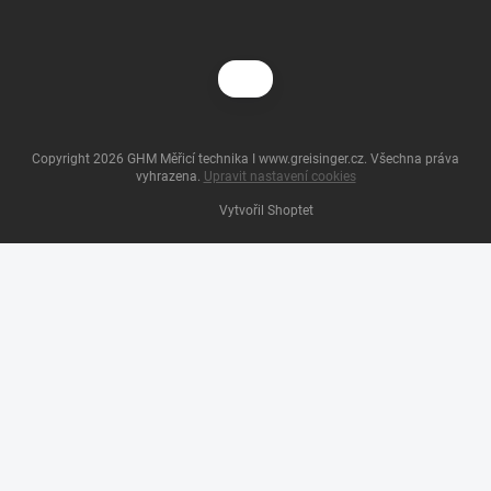
Copyright 2026
GHM Měřicí technika I www.greisinger.cz
. Všechna práva
vyhrazena.
Upravit nastavení cookies
Vytvořil Shoptet