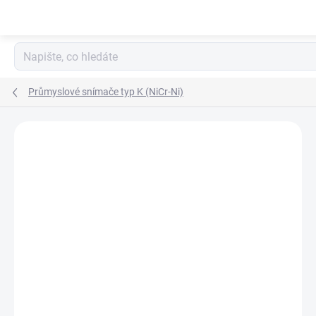
Přejít
na
obsah
Průmyslové snímače typ K (NiCr-Ni)
Neohodnoceno
Podrobnosti hodnocení
ZNAČKA:
GREISINGER