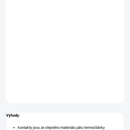
−
+
Přidat do košíku
Objednací číslo: 607543
Měřicí rozsah: -200 ...+1150 °C, tř. př. 1
Podrobné technické údaje naleznete v katalogovém listu:
GTT
DETAILNÍ INFORMACE
ZEPTAT SE
Výhody:
kontakty jsou ze stejného materiálu jako termočlánky