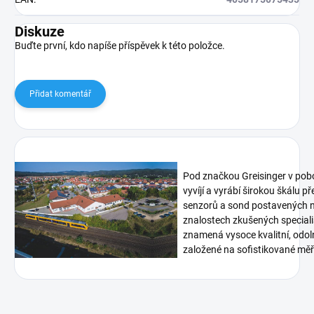
Diskuze
Buďte první, kdo napíše příspěvek k této položce.
Přidat komentář
Pod značkou Greisinger v pob
vyvíjí a vyrábí širokou škálu p
senzorů a sond postavených n
znalostech zkušených speciali
znamená vysoce kvalitní, odoln
založené na sofistikované měři