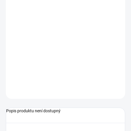
−
+
Přidat do košíku
frekvenční výstupní signál
vysoká přesnost a linearita
pro oleje a jiná viskózní média
měřicí rozsahy od 1,5 do 2500 l/min
Podrobné technické údaje naleznete v katalogovém listu:
LABO-VHS-F
ZEPTAT SE
Popis produktu není dostupný