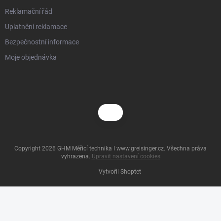
Reklamační řád
Uplatnění reklamace
Bezpečnostní informace
Moje objednávka
Copyright 2026
GHM Měřicí technika I www.greisinger.cz
. Všechna práva
vyhrazena.
Upravit nastavení cookies
Vytvořil Shoptet