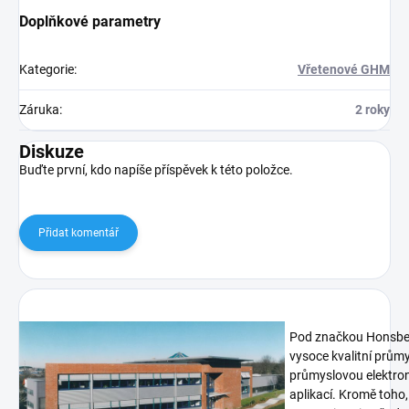
Doplňkové parametry
Kategorie
:
Vřetenové GHM
Záruka
:
2 roky
Diskuze
Buďte první, kdo napíše příspěvek k této položce.
Přidat komentář
Pod značkou Honsberg
vysoce kvalitní prům
průmyslovou elektron
aplikací. Kromě toho,