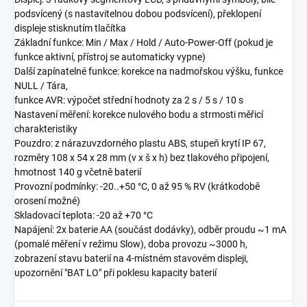
podsvícený (s nastavitelnou dobou podsvícení), překlopení
displeje stisknutím tlačítka
Základní funkce: Min / Max / Hold / Auto-Power-Off (pokud je
funkce aktivní, přístroj se automaticky vypne)
Další zapínatelné funkce: korekce na nadmořskou výšku, funkce
NULL / Tára,
funkce AVR: výpočet střední hodnoty za 2 s / 5 s / 10 s
Nastavení měření: korekce nulového bodu a strmosti měřicí
charakteristiky
Pouzdro: z nárazuvzdorného plastu ABS, stupeň krytí IP 67,
rozměry 108 x 54 x 28 mm (v x š x h) bez tlakového připojení,
hmotnost 140 g včetně baterií
Provozní podmínky: -20..+50 °C, 0 až 95 % RV (krátkodobě
orosení možné)
Skladovací teplota: -20 až +70 °C
Napájení: 2x baterie AA (součást dodávky), odběr proudu ~1 mA
(pomalé měření v režimu Slow), doba provozu ~3000 h,
zobrazení stavu baterií na 4-místném stavovém displeji,
upozornění "BAT LO" při poklesu kapacity baterií