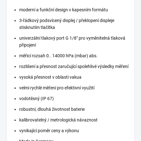
moderní a funkční design v kapesním formátu
3-řádkový podsvícený displej / překlopení displeje
stisknutím tlačítka
univerzální tlakový port G 1/8" pro vyměnitelná tlaková
připojení
měřicí rozsah 0.. 14000 hPa (mbar) abs.
rozlišení a přesnost zaručující spolehlivé výsledky měření
vysoká přesnost v oblasti vakua
velmi rychlé měření pro efektivní využití
vodotěsný (IP 67)
robustní, dlouhá životnost baterie
kalibrovatelný / metrologická návaznost
vynikající poměr ceny a výkonu