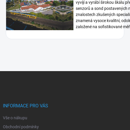
vyvíjí a vyrábí širokou škálu p
senzorů a sond postavených n
znalostech zkušených speciali
znamená vysoce kvalitní, odoln
založené na sofistikované měři
Z
á
p
a
t
í
INFORMACE PRO VÁS
Vše o nákupu
Obchodní podmínky