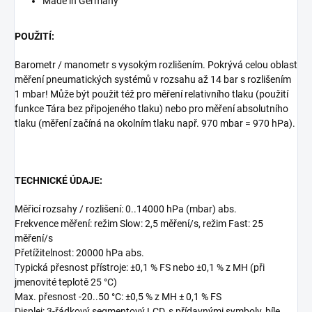
Made in Germany
POUŽITÍ:
Barometr / manometr s vysokým rozlišením. Pokrývá celou oblast
měření pneumatických systémů v rozsahu až 14 bar s rozlišením
1 mbar! Může být použit též pro měření relativního tlaku (použití
funkce Tára bez připojeného tlaku) nebo pro měření absolutního
tlaku (měření začíná na okolním tlaku např. 970 mbar = 970 hPa).
TECHNICKÉ ÚDAJE:
Měřicí rozsahy / rozlišení: 0..14000 hPa (mbar) abs.
Frekvence měření: režim Slow: 2,5 měření/s, režim Fast: 25
měření/s
Přetížitelnost: 20000 hPa abs.
Typická přesnost přístroje: ±0,1 % FS nebo ±0,1 % z MH (při
jmenovité teplotě 25 °C)
Max. přesnost -20..50 °C: ±0,5 % z MH ± 0,1 % FS
Displej: 3-řádkový segmentový LCD, s přídavnými symboly, bíle