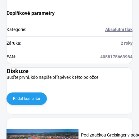
Doplňkové parametry
Kategorie
:
Absolutní tlak
Záruka
:
2 roky
EAN
:
4058175663984
Diskuze
Buďte první, kdo napíše příspěvek k této položce.
Přidat komentář
Pod značkou Greisinger v pob