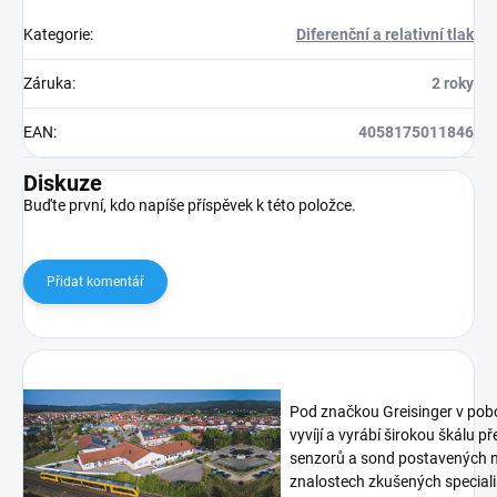
Kategorie
:
Diferenční a relativní tlak
Záruka
:
2 roky
EAN
:
4058175011846
Diskuze
Buďte první, kdo napíše příspěvek k této položce.
Přidat komentář
Pod značkou Greisinger v pob
vyvíjí a vyrábí širokou škálu p
senzorů a sond postavených n
znalostech zkušených speciali