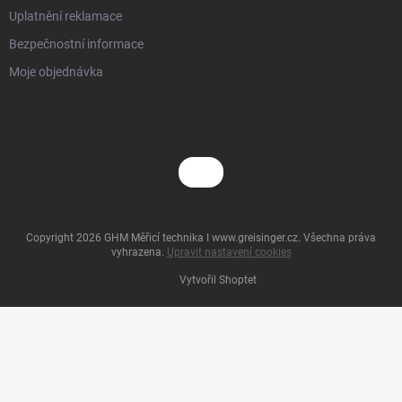
Uplatnění reklamace
Bezpečnostní informace
Moje objednávka
Copyright 2026
GHM Měřicí technika I www.greisinger.cz
. Všechna práva
vyhrazena.
Upravit nastavení cookies
Vytvořil Shoptet