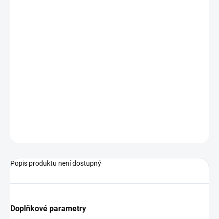
−
+
Přidat do košíku
Objednací číslo: 601184
Měřicí rozsah: -1,00...+10,00 bar
Podrobné technické údaje naleznete v katalogovém listu:
GMSD
ZEPTAT SE
Popis produktu není dostupný
Doplňkové parametry