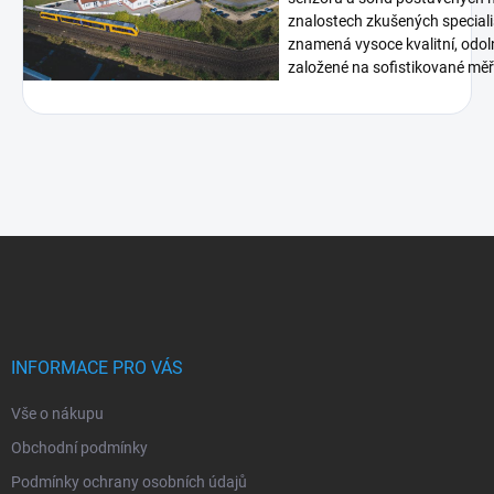
znalostech zkušených speciali
znamená vysoce kvalitní, odoln
založené na sofistikované měři
Z
á
p
a
t
í
INFORMACE PRO VÁS
Vše o nákupu
Obchodní podmínky
Podmínky ochrany osobních údajů