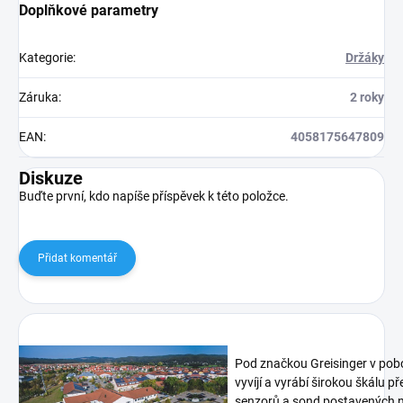
Doplňkové parametry
Kategorie
:
Držáky
Záruka
:
2 roky
EAN
:
4058175647809
Diskuze
Buďte první, kdo napíše příspěvek k této položce.
Přidat komentář
Pod značkou Greisinger v pob
vyvíjí a vyrábí širokou škálu p
senzorů a sond postavených n