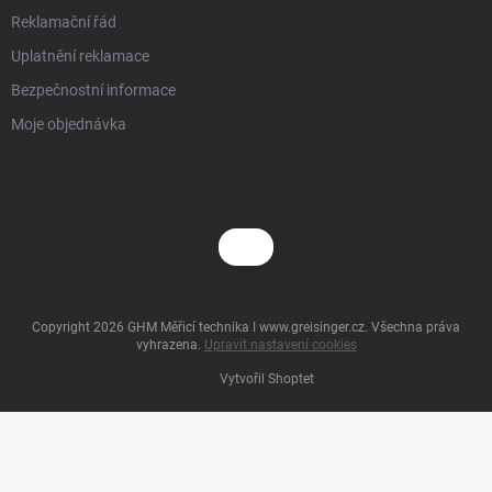
Reklamační řád
Uplatnění reklamace
Bezpečnostní informace
Moje objednávka
Copyright 2026
GHM Měřicí technika I www.greisinger.cz
. Všechna práva
vyhrazena.
Upravit nastavení cookies
Vytvořil Shoptet