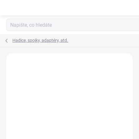
Přejít
na
obsah
Hadice, spojky, adaptéry, atd.
Neohodnoceno
Podrobnosti hodnocení
ZNAČKA:
GREISINGER