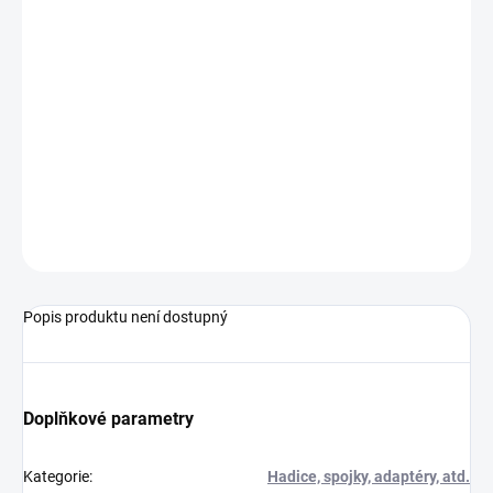
Objednací číslo: 601601
Podrobné technické údaje naleznete v katalogovém listu:
Tlak_GDZ
ZEPTAT SE
Popis produktu není dostupný
Doplňkové parametry
Kategorie
:
Hadice, spojky, adaptéry, atd.