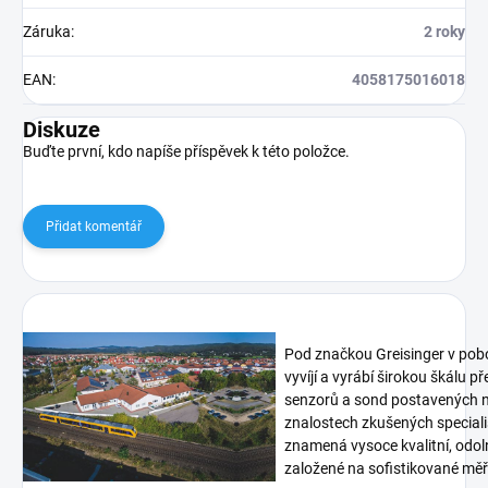
Záruka
:
2 roky
EAN
:
4058175016018
Diskuze
Buďte první, kdo napíše příspěvek k této položce.
Přidat komentář
Pod značkou Greisinger v pob
vyvíjí a vyrábí širokou škálu p
senzorů a sond postavených n
znalostech zkušených speciali
znamená vysoce kvalitní, odoln
založené na sofistikované měři