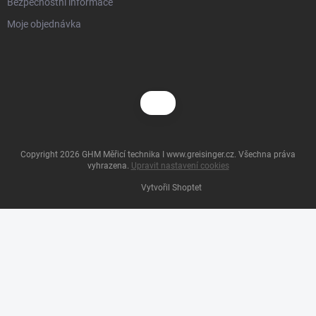
Bezpečnostní informace
Moje objednávka
Copyright 2026
GHM Měřicí technika I www.greisinger.cz
. Všechna práva
vyhrazena.
Upravit nastavení cookies
Vytvořil Shoptet