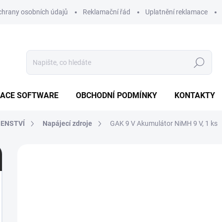
hrany osobních údajů
Reklamační řád
Uplatnění reklamace
Hledat
ZACE SOFTWARE
OBCHODNÍ PODMÍNKY
KONTAKTY
ŠENSTVÍ
Napájecí zdroje
GAK 9 V
Akumulátor NiMH 9 V, 1 ks
Neohodnoceno
Podrobnosti hodnocení
ZN
1
M
V