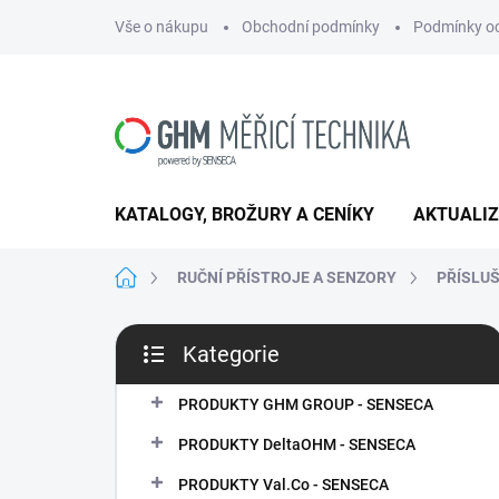
Přejít
Vše o nákupu
Obchodní podmínky
Podmínky oc
na
obsah
KATALOGY, BROŽURY A CENÍKY
AKTUALI
Domů
RUČNÍ PŘÍSTROJE A SENZORY
PŘÍSLU
P
Kategorie
o
Přeskočit
s
kategorie
t
PRODUKTY GHM GROUP - SENSECA
r
PRODUKTY DeltaOHM - SENSECA
a
n
PRODUKTY Val.Co - SENSECA