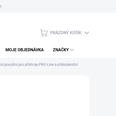
Bezpečnostní informace
Moje objednávka
PRÁZDNÝ KOŠÍK
NÁKUPNÍ
KOŠÍK
MOJE OBJEDNÁVKA
ZNAČKY
ní pouzdro pro přístroje PRO-Line a příslušenství
A:
SENSECA
1 129 Kč
/ ks
 366,09 Kč včetně DPH