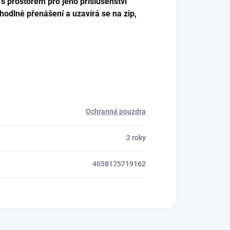
 s prostorem pro jeho příslušenství
hodlné přenášení a uzavírá se na zip,
Ochranná pouzdra
2 roky
4058175719162