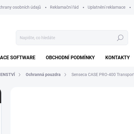
hrany osobních údajů
Reklamační řád
Uplatnění reklamace
Hledat
ZACE SOFTWARE
OBCHODNÍ PODMÍNKY
KONTAKTY
ŠENSTVÍ
Ochranná pouzdra
Senseca CASE PRO-400
Transport
1 hodnocení
Podrobnosti hodnocení
ZNAČK
NOVINKA
1