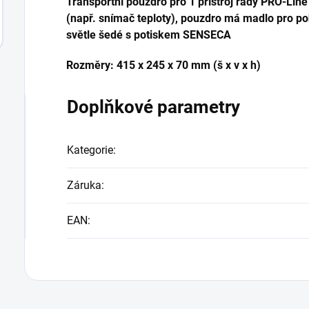
Transportní pouzdro pro 1 přístroj řady PRO-Line
(např. snímač teploty), pouzdro má madlo pro po
světle šedé s potiskem SENSECA
Rozměry: 415 x 245 x 70 mm (š x v x h)
Doplňkové parametry
Kategorie
:
Záruka
:
EAN
: