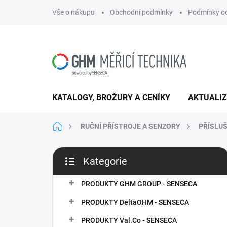
Přejít
Vše o nákupu
Obchodní podmínky
Podmínky oc
na
obsah
KATALOGY, BROŽURY A CENÍKY
AKTUALI
Domů
RUČNÍ PŘÍSTROJE A SENZORY
PŘÍSLU
P
Kategorie
o
Přeskočit
s
kategorie
t
PRODUKTY GHM GROUP - SENSECA
r
PRODUKTY DeltaOHM - SENSECA
a
n
PRODUKTY Val.Co - SENSECA