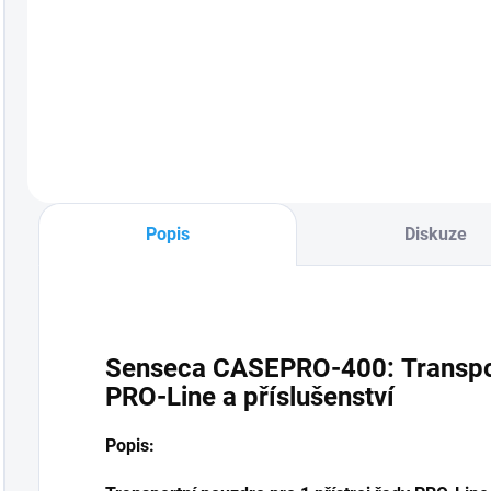
Objednací číslo:
Objednací číslo:
489194 vysoce
489193 vysoce
kvalitní profesionální
kvalitní profesionální
ruční měřicí přístroj /
ruční měřicí přístroj /
datový logger pro
datový logger pro
měření měrné
měření měrné
vodivosti pevně
vodivosti pevně
připojený měřicí
připojený měřicí
článek pro nejvyšší...
článek pro nejvyšší...
Popis
Diskuze
Senseca CASEPRO-400: Transpor
PRO-Line a příslušenství
Popis: