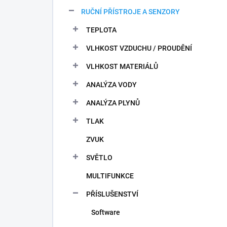
n
RUČNÍ PŘÍSTROJE A SENZORY
í
p
TEPLOTA
a
n
VLHKOST VZDUCHU / PROUDĚNÍ
e
VLHKOST MATERIÁLŮ
l
ANALÝZA VODY
ANALÝZA PLYNŮ
TLAK
ZVUK
SVĚTLO
MULTIFUNKCE
PŘÍSLUŠENSTVÍ
Software