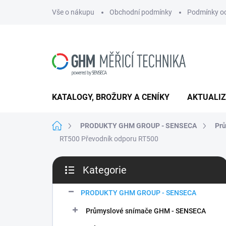
Přejít
Vše o nákupu
Obchodní podmínky
Podmínky oc
na
obsah
KATALOGY, BROŽURY A CENÍKY
AKTUALI
Domů
PRODUKTY GHM GROUP - SENSECA
Prů
RT500
Převodník odporu RT500
P
Kategorie
o
Přeskočit
s
kategorie
t
PRODUKTY GHM GROUP - SENSECA
r
Průmyslové snímače GHM - SENSECA
a