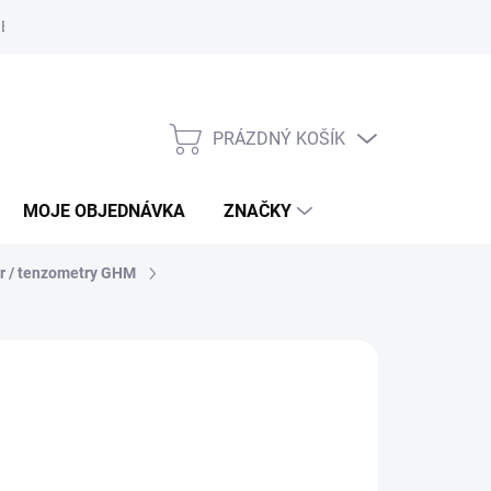
Bezpečnostní informace
Moje objednávka
PRÁZDNÝ KOŠÍK
NÁKUPNÍ
KOŠÍK
MOJE OBJEDNÁVKA
ZNAČKY
r / tenzometry GHM
AČKA:
MARTENS
1 Kč
/ ks
,21 Kč včetně DPH