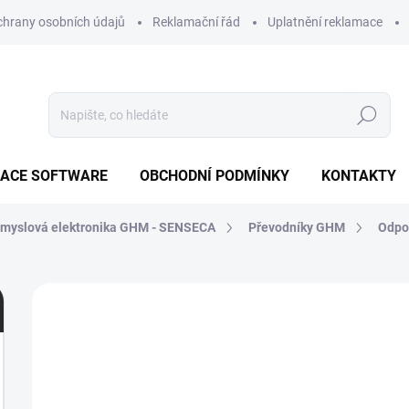
hrany osobních údajů
Reklamační řád
Uplatnění reklamace
Hledat
ZACE SOFTWARE
OBCHODNÍ PODMÍNKY
KONTAKTY
myslová elektronika GHM - SENSECA
Převodníky GHM
Odpo
Neohodnoceno
Podrobnosti hodnocení
ZN
1