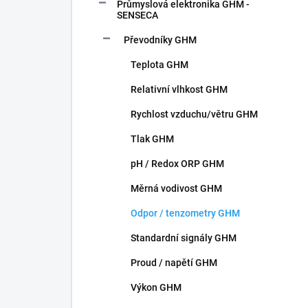
n
Průmyslová elektronika GHM -
n
SENSECA
í
Převodníky GHM
p
a
Teplota GHM
n
Relativní vlhkost GHM
e
l
Rychlost vzduchu/větru GHM
Tlak GHM
pH / Redox ORP GHM
Měrná vodivost GHM
Odpor / tenzometry GHM
Standardní signály GHM
Proud / napětí GHM
Výkon GHM