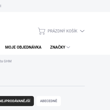
Bezpečnostní informace
Moje objednávka
PRÁZDNÝ KOŠÍK
NÁKUPNÍ
KOŠÍK
MOJE OBJEDNÁVKA
ZNAČKY
ota GHM
NEJPRODÁVANĚJŠÍ
ABECEDNĚ