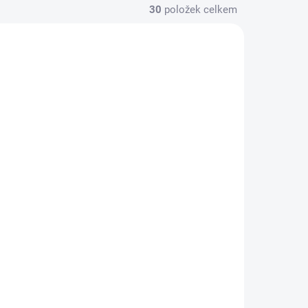
30
položek celkem
CA 3 TÝDNY
CCA 3 TÝDNY
WM500
dních
Převodník převodník
3
účinného výkonu WM500
1 Kč
/ ks
1,21 Kč včetně DPH
íku
Do košíku