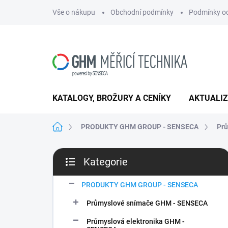
Přejít
Vše o nákupu
Obchodní podmínky
Podmínky oc
na
obsah
KATALOGY, BROŽURY A CENÍKY
AKTUALI
Domů
PRODUKTY GHM GROUP - SENSECA
Prů
P
Kategorie
o
Přeskočit
s
kategorie
t
PRODUKTY GHM GROUP - SENSECA
r
Průmyslové snímače GHM - SENSECA
a
n
Průmyslová elektronika GHM -