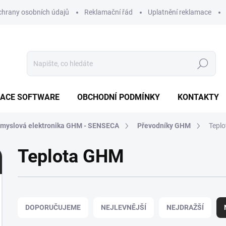
hrany osobních údajů
Reklamační řád
Uplatnění reklamace
Hledat
ZACE SOFTWARE
OBCHODNÍ PODMÍNKY
KONTAKTY
myslová elektronika GHM - SENSECA
Převodníky GHM
Tepl
Teplota GHM
Ř
a
DOPORUČUJEME
NEJLEVNĚJŠÍ
NEJDRAŽŠÍ
z
e