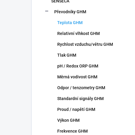
n
SENSECA
í
Převodníky GHM
p
a
Teplota GHM
n
Relativní vlhkost GHM
e
l
Rychlost vzduchu/větru GHM
Tlak GHM
pH / Redox ORP GHM
Měrná vodivost GHM
Odpor / tenzometry GHM
Standardní signály GHM
Proud / napětí GHM
Výkon GHM
Frekvence GHM