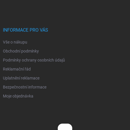
á
p
a
t
í
INFORMACE PRO VÁS
Vše o nákupu
Obchodní podmínky
Podmínky ochrany osobních údajů
Reklamační řád
Uplatnění reklamace
Bezpečnostní informace
Moje objednávka