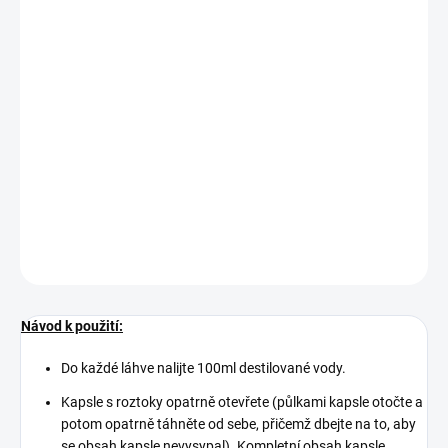
Objednací číslo: 602614
Podrobné technické údaje naleznete v katalogovém listu:
Příslušenství_pH,Redox
DETAILNÍ INFORMACE
ZEPTAT SE
Návod k použití:
Do každé láhve nalijte 100ml destilované vody.
Kapsle s roztoky opatrně otevřete (půlkami kapsle otočte a
potom opatrně táhněte od sebe, přičemž dbejte na to, aby
se obsah kapsle nevysypal). Kompletní obsah kapsle