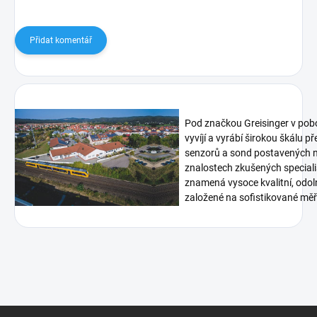
Přidat komentář
Pod značkou Greisinger v pob
vyvíjí a vyrábí širokou škálu p
senzorů a sond postavených n
znalostech zkušených speciali
znamená vysoce kvalitní, odoln
založené na sofistikované měři
Z