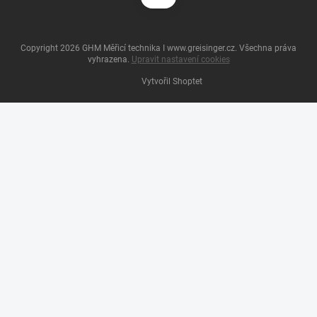
Copyright 2026
GHM Měřicí technika I www.greisinger.cz
. Všechna práva
vyhrazena.
Upravit nastavení cookies
Vytvořil Shoptet