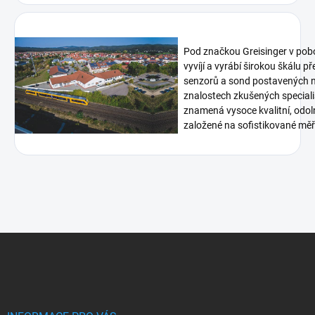
Pod značkou Greisinger v pob
vyvíjí a vyrábí širokou škálu p
senzorů a sond postavených n
znalostech zkušených speciali
znamená vysoce kvalitní, odoln
založené na sofistikované měři
Z
á
p
a
t