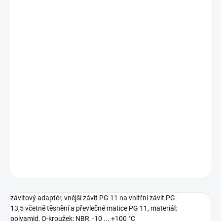
MOŽNOSTI
DORUČENÍ
−
+
Přidat do košíku
Objednací číslo: 605379
Podrobné technické údaje naleznete v katalogovém listu:
Příslušenství_pH,Redox
DETAILNÍ INFORMACE
ZEPTAT SE
závitový adaptér, vnější závit PG 11 na vnitřní závit PG
13,5 včetně těsnění a převlečné matice PG 11, materiál:
polyamid, O-kroužek: NBR, -10 ... +100 °C