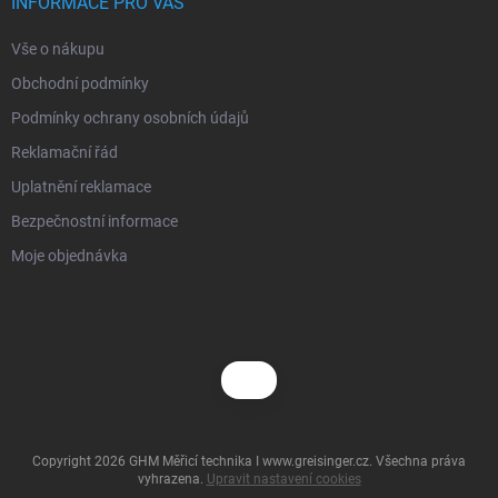
í
INFORMACE PRO VÁS
Vše o nákupu
Obchodní podmínky
Podmínky ochrany osobních údajů
Reklamační řád
Uplatnění reklamace
Bezpečnostní informace
Moje objednávka
Copyright 2026
GHM Měřicí technika I www.greisinger.cz
. Všechna práva
vyhrazena.
Upravit nastavení cookies