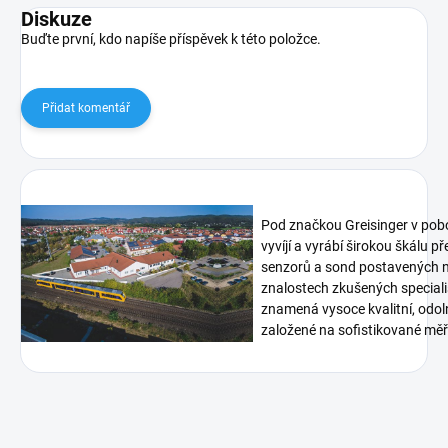
Diskuze
Buďte první, kdo napíše příspěvek k této položce.
Přidat komentář
Pod značkou Greisinger v pob
vyvíjí a vyrábí širokou škálu p
senzorů a sond postavených n
znalostech zkušených speciali
znamená vysoce kvalitní, odoln
založené na sofistikované měři