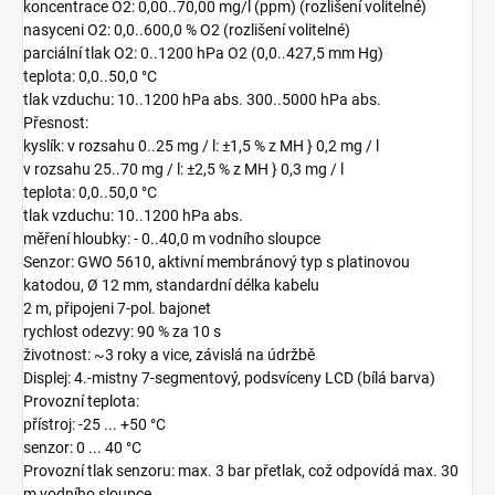
koncentrace O2: 0,00..70,00 mg/l (ppm) (rozlišení volitelné)
nasyceni O2: 0,0..600,0 % O2 (rozlišení volitelné)
parciální tlak O2: 0..1200 hPa O2 (0,0..427,5 mm Hg)
teplota: 0,0..50,0 °C
tlak vzduchu: 10..1200 hPa abs. 300..5000 hPa abs.
Přesnost:
kyslík: v rozsahu 0..25 mg / l: ±1,5 % z MH } 0,2 mg / l
v rozsahu 25..70 mg / l: ±2,5 % z MH } 0,3 mg / l
teplota: 0,0..50,0 °C
tlak vzduchu: 10..1200 hPa abs.
měření hloubky: - 0..40,0 m vodního sloupce
Senzor: GWO 5610, aktivní membránový typ s platinovou
katodou, Ø 12 mm, standardní délka kabelu
2 m, připojeni 7-pol. bajonet
rychlost odezvy: 90 % za 10 s
životnost: ~3 roky a vice, závislá na údržbě
Displej: 4.-mistny 7-segmentový, podsvíceny LCD (bílá barva)
Provozní teplota:
přístroj: -25 ... +50 °C
senzor: 0 ... 40 °C
Provozní tlak senzoru: max. 3 bar přetlak, což odpovídá max. 30
m vodního sloupce