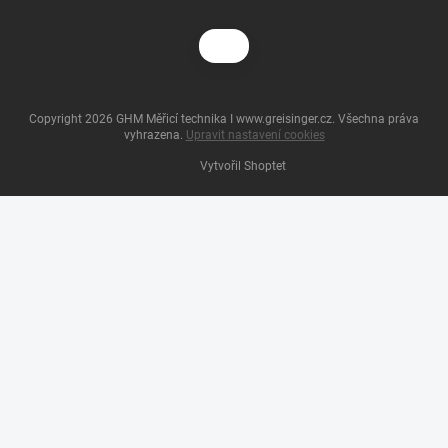
Copyright 2026
GHM Měřicí technika I www.greisinger.cz
. Všechna práva
vyhrazena.
Upravit nastavení cookies
Vytvořil Shoptet