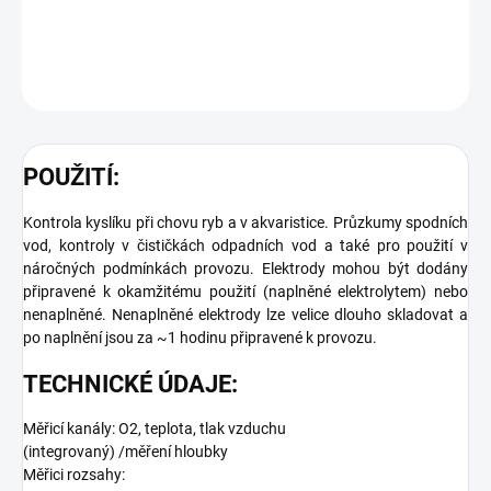
DETAILNÍ INFORMACE
ZEPTAT SE
POUŽITÍ:
Kontrola kyslíku při chovu ryb a v akvaristice. Průzkumy spodních
vod, kontroly v čističkách odpadních vod a také pro použití v
náročných podmínkách provozu. Elektrody mohou být dodány
připravené k okamžitému použití (naplněné elektrolytem) nebo
nenaplněné. Nenaplněné elektrody lze velice dlouho skladovat a
po naplnění jsou za ~1 hodinu připravené k provozu.
TECHNICKÉ ÚDAJE:
Měřicí kanály: O2, teplota, tlak vzduchu
(integrovaný) /měření hloubky
Měřici rozsahy: