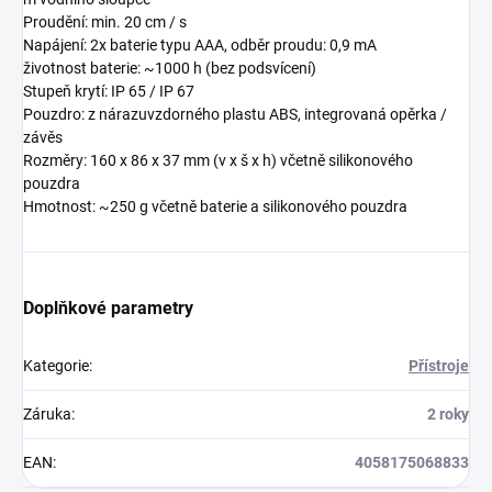
Proudění: min. 20 cm / s
Napájení: 2x baterie typu AAA, odběr proudu: 0,9 mA
životnost baterie: ~1000 h (bez podsvícení)
Stupeň krytí: IP 65 / IP 67
Pouzdro: z nárazuvzdorného plastu ABS, integrovaná opěrka /
závěs
Rozměry: 160 x 86 x 37 mm (v x š x h) včetně silikonového
pouzdra
Hmotnost: ~250 g včetně baterie a silikonového pouzdra
Doplňkové parametry
Kategorie
:
Přístroje
Záruka
:
2 roky
EAN
:
4058175068833