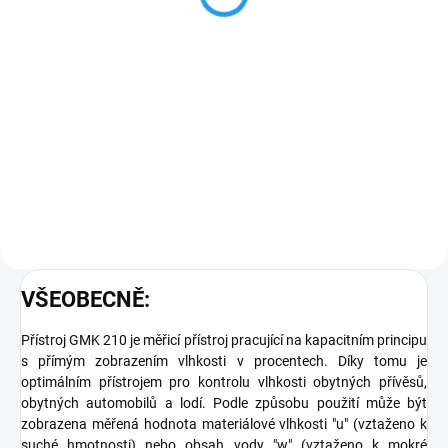
kapacitní metodou měření
961,95 Kč včetně DPH
Do košíku
Objednací číslo:
601368 Podrobné technické
údaje naleznete v katalogovém
listu: GMK100,210
VŠEOBECNĚ:
Přístroj GMK 210 je měřicí přístroj pracující na kapacitním principu
s přímým zobrazením vlhkosti v procentech. Díky tomu je
optimálním přístrojem pro kontrolu vlhkosti obytných přívěsů,
obytných automobilů a lodí. Podle způsobu použití může být
zobrazena měřená hodnota materiálové vlhkosti "u" (vztaženo k
suché hmotnosti) nebo obsah vody "w" (vztaženo k mokré