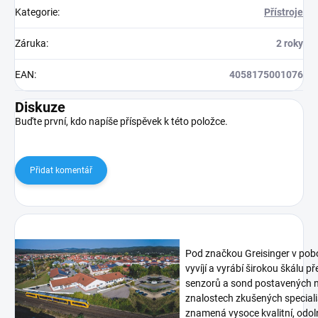
Kategorie
:
Přístroje
Záruka
:
2 roky
EAN
:
4058175001076
Diskuze
Buďte první, kdo napíše příspěvek k této položce.
Přidat komentář
Pod značkou Greisinger v pob
vyvíjí a vyrábí širokou škálu p
senzorů a sond postavených n
znalostech zkušených speciali
znamená vysoce kvalitní, odoln