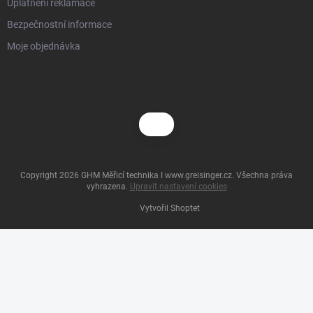
Uplatnění reklamace
Bezpečnostní informace
Moje objednávka
Copyright 2026
GHM Měřicí technika I www.greisinger.cz
. Všechna práva
vyhrazena.
Upravit nastavení cookies
Vytvořil Shoptet