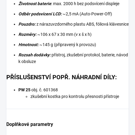
Životnost baterie
: max. 2000 h bez podsvícení displeje
Odběr podsvícení LCD:
~2,5 mA (Auto-Power-Off)
Pouzdro:
z nárazuvzdorného plastu ABS, fóliová klávesnice
Rozměry:
~106 x 67 x 30 mm (v x š x h)
Hmotnost:
~145 g (připravený k provozu)
Rozsah dodávky:
přístroj, zkušební protokol, baterie, návod
k obsluze
PŘÍSLUŠENSTVÍ POPŘ. NÁHRADNÍ DÍLY:
PW 25
obj. č. 601368
zkušební kostka pro kontrolu přesnosti přístroje
Doplňkové parametry