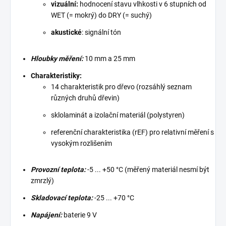
vizuální:
hodnocení stavu vlhkosti v 6 stupních od
WET (= mokrý) do DRY (= suchý)
akustické
: signální tón
Hloubky měření:
10 mm a 25 mm
Charakteristiky:
14 charakteristik pro dřevo (rozsáhlý seznam
různých druhů dřevin)
sklolaminát a izolační materiál (polystyren)
referenční charakteristika (rEF) pro relativní měření s
vysokým rozlišením
Provozní teplota:
-5 ... +50 °C (měřený materiál nesmí být
zmrzlý)
Skladovací teplota:
-25 ... +70 °C
Napájení:
baterie 9 V