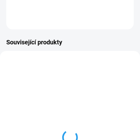
DETAILNÍ INFORMACE
ZEPTAT SE
Související produkty
SKLADEM
PW 25
Zkušební kostka pro
testování přístrojů pro měření
materálové vlhkosti s
795 Kč