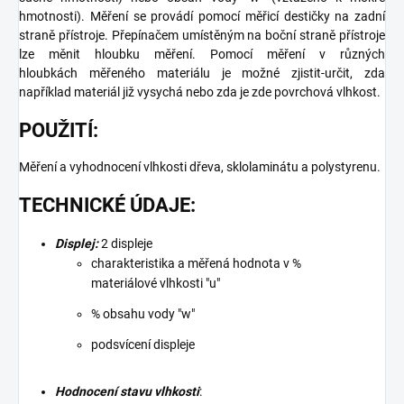
hmotnosti). Měření se provádí pomocí měřicí destičky na zadní
straně přístroje. Přepínačem umístěným na boční straně přístroje
lze měnit hloubku měření. Pomocí měření v různých
hloubkách měřeného materiálu je možné zjistit-určit, zda
například materiál již vysychá nebo zda je zde povrchová vlhkost.
POUŽITÍ:
Měření a vyhodnocení vlhkosti dřeva, sklolaminátu a polystyrenu.
TECHNICKÉ ÚDAJE:
Displej:
2 displeje
charakteristika a měřená hodnota v %
materiálové vlhkosti "u"
% obsahu vody "w"
podsvícení displeje
Hodnocení stavu vlhkosti
: