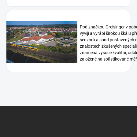
Pod značkou Greisinger v pob
vyvíjí a vyrábí širokou škálu p
senzorů a sond postavených n
znalostech zkušených speciali
znamená vysoce kvalitní, odoln
založené na sofistikované měři
Z
á
p
a
t