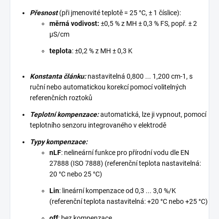
Přesnost
(při jmenovité teplotě = 25 °C, ± 1 číslice):
měrná vodivost:
±0,5 % z MH ± 0,3 % FS, popř. ± 2
μS/cm
teplota
: ±0,2 % z MH ± 0,3 K
Konstanta článku:
nastavitelná 0,800 ... 1,200 cm-1, s
ruční nebo automatickou korekcí pomocí volitelných
referenčních roztoků
Teplotní kompenzace:
automatická, lze ji vypnout, pomocí
teplotního senzoru integrovaného v elektrodě
Typy kompenzace:
nLF
: nelineární funkce pro přírodní vodu dle EN
27888 (ISO 7888) (referenční teplota nastavitelná:
20 °C nebo 25 °C)
Lin
: lineární kompenzace od 0,3 ... 3,0 %/K
(referenční teplota nastavitelná: +20 °C nebo +25 °C)
off
: bez kompenzace