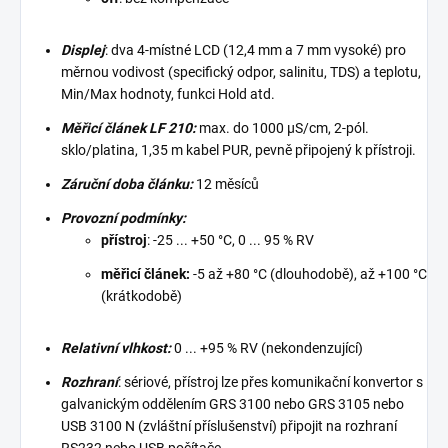
Displej
: dva 4-místné LCD (12,4 mm a 7 mm vysoké) pro
měrnou vodivost (specifický odpor, salinitu, TDS) a teplotu,
Min/Max hodnoty, funkci Hold atd.
Měřicí článek LF 210:
max. do 1000 μS/cm, 2-pól.
sklo/platina, 1,35 m kabel PUR, pevně připojený k přístroji.
Záruční doba článku:
12 měsíců
Provozní podmínky:
přístroj
: -25 ... +50 °C, 0 ... 95 % RV
měřicí článek:
-5 až +80 °C (dlouhodobě), až +100 °C
(krátkodobě)
Relativní vlhkost:
0 ... +95 % RV (nekondenzující)
Rozhraní
: sériové, přístroj lze přes komunikační konvertor s
galvanickým oddělením GRS 3100 nebo GRS 3105 nebo
USB 3100 N (zvláštní příslušenství) připojit na rozhraní