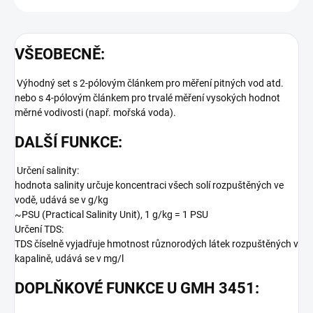
VŠEOBECNĚ:
Výhodný set s 2-pólovým článkem pro měření pitných vod atd.
nebo s 4-pólovým článkem pro trvalé měření vysokých hodnot
měrné vodivosti (např. mořská voda).
DALŠÍ FUNKCE:
Určení salinity:
hodnota salinity určuje koncentraci všech solí rozpuštěných ve
vodě, udává se v g/kg
~PSU (Practical Salinity Unit), 1 g/kg = 1 PSU
Určení TDS:
TDS číselně vyjadřuje hmotnost různorodých látek rozpuštěných v
kapalině, udává se v mg/l
DOPLŇKOVÉ FUNKCE U GMH 3451: