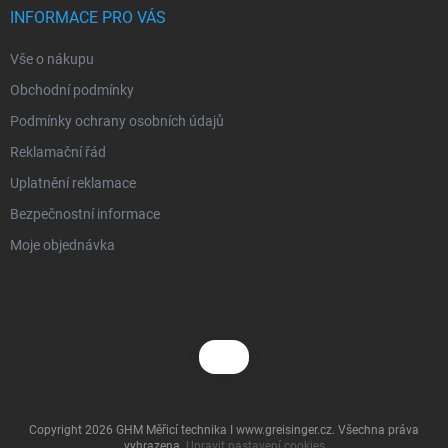
í
INFORMACE PRO VÁS
Vše o nákupu
Obchodní podmínky
Podmínky ochrany osobních údajů
Reklamační řád
Uplatnění reklamace
Bezpečnostní informace
Moje objednávka
Copyright 2026
GHM Měřicí technika I www.greisinger.cz
. Všechna práva
vyhrazena.
Upravit nastavení cookies