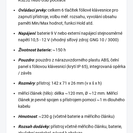
RS232 nebo USB počítače
Ovládací prvky:
celkem 6 tlačítek fóliové klávesnice pro
zapnutí přístroje, volbu měř. rozsahu, vyvolání obsahu
paměti Min/Max hodnot, funkci Hold atd.
Napájení
: baterie 9 V nebo externí napájecí stejnosměrné
napětí 10,5 - 12 V (vhodný síťový zdroj: GNG 10 / 3000)
Životnost baterie:
~150 h
Pouzdro
: pouzdro z nárazuvzdorného plastu ABS, čelní
panel s fóliovou klávesnicí (krytí IP 65), integrovaná opěrka
/ závěs
Rozměry
: přístroj: 142 x 71 x 26 mm (v x š x h)
měřicí článek (tělo): délka ~120 mm, Ø ~12 mm. Měřicí
článek je pevně spojen s přístrojem pomocí ~1 m dlouhého
kabelu
Hmotnost
: ~230 g (včetně baterie a měřicího článku)
Rozsah dodávky:
přístroj včetně měřicího článku, baterie,