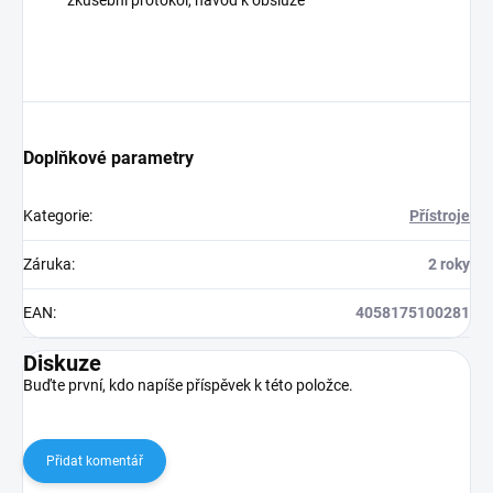
zkušební protokol, návod k obsluze
Doplňkové parametry
Kategorie
:
Přístroje
Záruka
:
2 roky
EAN
:
4058175100281
Diskuze
Buďte první, kdo napíše příspěvek k této položce.
Přidat komentář