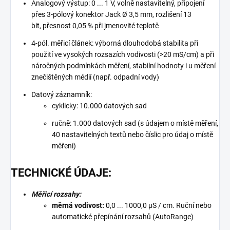
Analogový výstup: 0 ... 1 V, volně nastavitelný, připojení
přes 3-pólový konektor Jack Ø 3,5 mm, rozlišení 13
bit, přesnost 0,05 % při jmenovité teplotě
4-pól. měřicí článek: výborná dlouhodobá stabilita při
použití ve vysokých rozsazích vodivosti (>20 mS/cm) a při
náročných podmínkách měření, stabilní hodnoty i u měření
znečištěných médií (např. odpadní vody)
Datový záznamník:
cyklicky: 10.000 datových sad
ručně: 1.000 datových sad (s údajem o místě měření,
40 nastavitelných textů nebo číslic pro údaj o místě
měření)
TECHNICKÉ ÚDAJE:
Měřicí rozsahy:
měrná vodivost:
0,0 ... 1000,0 μS / cm. Ruční nebo
automatické přepínání rozsahů (AutoRange)