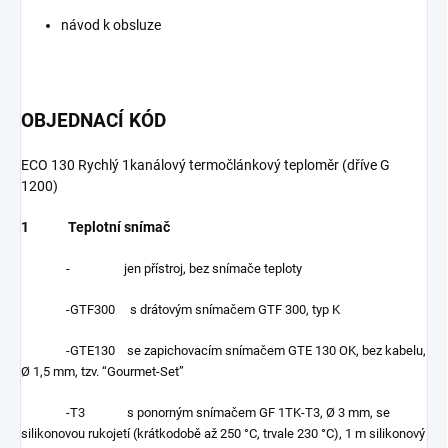
návod k obsluze
OBJEDNACÍ KÓD
ECO 130 Rychlý 1kanálový termočlánkový teploměr (dříve G
1200)
1 Teplotní snímač
- jen přístroj, bez snímače teploty
-GTF300 s drátovým snímačem GTF 300, typ K
-GTE130 se zapichovacím snímačem GTE 130 OK, bez kabelu,
Ø 1,5 mm, tzv. “Gourmet-Set”
-T3 s ponorným snímačem GF 1TK-T3, Ø 3 mm, se
silikonovou rukojetí (krátkodobě až 250 °C, trvale 230 °C), 1 m silikonový