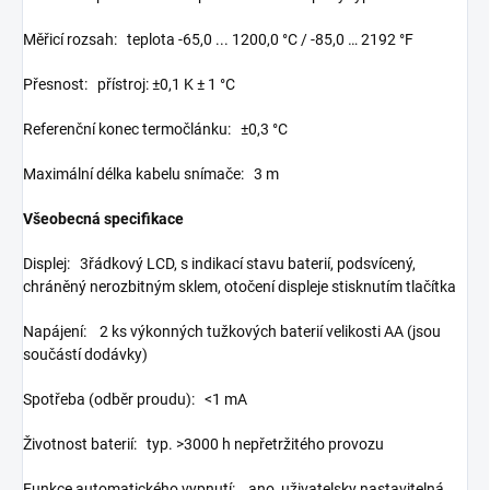
Měřicí rozsah: teplota -65,0 ... 1200,0 °C / -85,0 … 2192 °F
Přesnost: přístroj: ±0,1 K ± 1 °C
Referenční konec termočlánku: ±0,3 °C
Maximální délka kabelu snímače: 3 m
Všeobecná specifikace
Displej: 3řádkový LCD, s indikací stavu baterií, podsvícený,
chráněný nerozbitným sklem, otočení displeje stisknutím tlačítka
Napájení: 2 ks výkonných tužkových baterií velikosti AA (jsou
součástí dodávky)
Spotřeba (odběr proudu): <1 mA
Životnost baterií: typ. >3000 h nepřetržitého provozu
Funkce automatického vypnutí: ano, uživatelsky nastavitelná