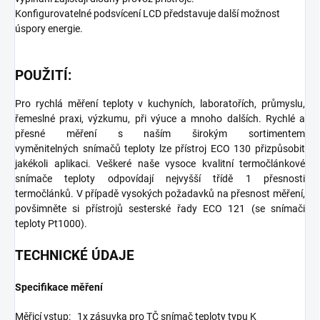
Konfigurovatelné podsvícení LCD představuje další možnost
úspory energie.
POUŽITÍ:
Pro rychlá měření teploty v kuchyních, laboratořích, průmyslu,
řemeslné praxi, výzkumu, při výuce a mnoho dalších. Rychlé a
přesné měření s naším širokým sortimentem
vyměnitelných snímačů teploty lze přístroj ECO 130 přizpůsobit
jakékoli aplikaci. Veškeré naše vysoce kvalitní termočlánkové
snímače teploty odpovídají nejvyšší třídě 1 přesnosti
termočlánků. V případě vysokých požadavků na přesnost měření,
povšimněte si přístrojů sesterské řady ECO 121 (se snímači
teploty Pt1000).
TECHNICKÉ ÚDAJE
Specifikace měření
Měřicí vstup: 1x zásuvka pro TČ snímač teploty typu K