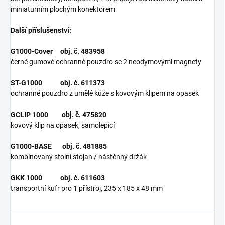
miniaturním plochým konektorem
Další příslušenství:
G1000-Cover obj. č. 483958
černé gumové ochranné pouzdro se 2 neodymovými magnety
ST-G1000 obj. č. 611373
ochranné pouzdro z umělé kůže s kovovým klipem na opasek
GCLIP 1000 obj. č. 475820
kovový klip na opasek, samolepicí
G1000-BASE obj. č. 481885
kombinovaný stolní stojan / nástěnný držák
GKK 1000 obj. č. 611603
transportní kufr pro 1 přístroj, 235 x 185 x 48 mm