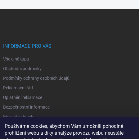
Z
á
p
a
t
í
INFORMACE PRO VÁS
Vše o nákupu
Obchodní podmínky
Podmínky ochrany osobních údajů
Reklamační řád
Uplatnění reklamace
Bezpečnostní informace
Moje objednávka
Používáme cookies, abychom Vám umožnili pohodlné
prohlížení webu a díky analýze provozu webu neustále