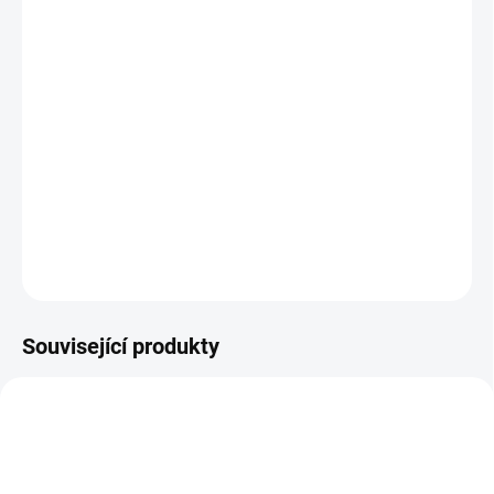
* teploměr ECO 130
* povrchový snímač teploty AX 131-S15-HS
Nástupce oblíbených teploměrů GTH1150, GTH1170 a G1200.
Podrobné technické údaje naleznete v katalogovém listu:
ECO 130
DETAILNÍ INFORMACE
ZEPTAT SE
Související produkty
ZDARM