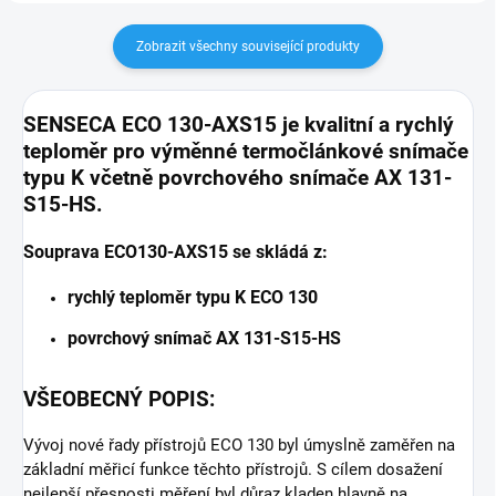
Zobrazit všechny související produkty
SENSECA ECO 130-AXS15 je kvalitní a rychlý
teploměr pro výměnné termočlánkové snímače
typu K včetně povrchového snímače AX 131-
S15-HS.
Souprava ECO130-AXS15
se skládá z:
rychlý teploměr typu K ECO 130
povrchový snímač AX 131-S15-HS
VŠEOBECNÝ POPIS:
Vývoj nové řady přístrojů ECO 130 byl úmyslně zaměřen na
základní měřicí funkce těchto přístrojů. S cílem dosažení
nejlepší přesnosti měření byl důraz kladen hlavně na