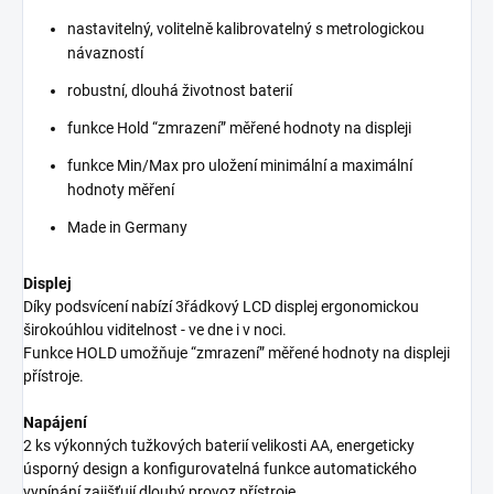
nastavitelný, volitelně kalibrovatelný s metrologickou
návazností
robustní, dlouhá životnost baterií
funkce Hold “zmrazení” měřené hodnoty na displeji
funkce Min/Max pro uložení minimální a maximální
hodnoty měření
Made in Germany
Displej
Díky podsvícení nabízí 3řádkový LCD displej ergonomickou
širokoúhlou viditelnost - ve dne i v noci.
Funkce HOLD umožňuje “zmrazení” měřené hodnoty na displeji
přístroje.
Napájení
2 ks výkonných tužkových baterií velikosti AA, energeticky
úsporný design a konfigurovatelná funkce automatického
vypínání zajišťují dlouhý provoz přístroje.