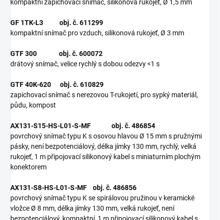
kompaktní zapichovací snímač, silikonová rukojeť, Ø 1,5 mm
GF 1TK-L3 obj. č. 611299
kompaktní snímač pro vzduch, silikonová rukojeť, Ø 3 mm
GTF 300 obj. č. 600072
drátový snímač, velice rychlý s dobou odezvy <1 s
GTF 40K-620 obj. č. 610829
zapichovací snímač s nerezovou T-rukojetí, pro sypký materiál,
půdu, kompost
AX131-S15-HS-L01-S-MF obj. č. 486854
povrchový snímač typu K s osovou hlavou Ø 15 mm s pružnými
pásky, není bezpotenciálový, délka jímky 130 mm, rychlý, velká
rukojeť, 1 m připojovací silikonový kabel s miniaturním plochým
konektorem
AX131-S8-HS-L01-S-MF obj. č. 486856
povrchový snímač typu K se spirálovou pružinou v keramické
vložce Ø 8 mm, délka jímky 130 mm, velká rukojeť, není
bezpotenciálový, kompaktní, 1 m připojovací silikonový kabel s