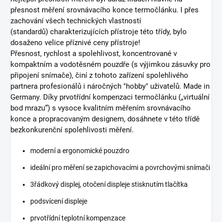
přesnost měření srovnávacího konce termočlánku. I přes
zachování všech technických vlastností
(standardů) charakterizujících přístroje této třídy, bylo
dosaženo velice příznivé ceny přístroje!
Přesnost, rychlost a spolehlivost, koncentrované v
kompaktním a vodotěsném pouzdře (s výjimkou zásuvky pro
připojení snímače), činí z tohoto zařízení spolehlivého
partnera profesionálů i náročných "hobby" uživatelů. Made in
Germany. Díky prvotřídní kompenzaci termočlánku („virtuální
bod mrazu“) s vysoce kvalitním měřením srovnávacího
konce a propracovaným designem, dosáhnete v této třídě
bezkonkurenční spolehlivosti měření.
moderní a ergonomické pouzdro
ideální pro měření se zapichovacími a povrchovými snímači
3řádkový displej, otočení displeje stisknutím tlačítka
podsvícení displeje
prvotřídní teplotní kompenzace