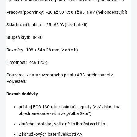
Pracovní podmínky: -20 až 50 °C; 0 až 85 % RV (nekondenzující)
Skladovací teplota: -25…65 °C (bez baterií)
Stupeň krytí: IP 40
Rozměry: 108 x 54 x 28 mm (v x š x h)
Hmotnost: cca 125 g
Pouzdro: z nárazuvzdorného plastu ABS, přední panel z
Polyesteru
Rozsah dodávky
přístroj ECO 130.x bez snímače teploty (v závislosti na
objednané sadě - viz níže „Volba Setu“)
zkušební protokol, volitelně kalibrační certifikát
2 ks tužkových baterií velikosti AA