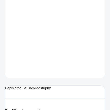
−
+
Přidat do košíku
Objednací číslo: 600608
Měřicí rozsah: -1000...+1500 mbar rel.
Podrobné technické údaje naleznete v katalogovém listu:
MSD
ZEPTAT SE
Popis produktu není dostupný