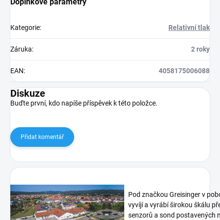
Doplňkové parametry
Kategorie
:
Relativní tlak
Záruka
:
2 roky
EAN
:
4058175006088
Diskuze
Buďte první, kdo napíše příspěvek k této položce.
Přidat komentář
Pod značkou Greisinger v pob
vyvíjí a vyrábí širokou škálu p
senzorů a sond postavených n