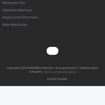
Reklamační řád
Uplatnění reklamace
Bezpečnostní informace
Moje objednávka
Copyright 2026
GHM Měřicí technika I www.greisinger.cz
. Všechna práva
vyhrazena.
Upravit nastavení cookies
Vytvořil Shoptet