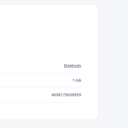
Elektrody
1 rok
4058175038959