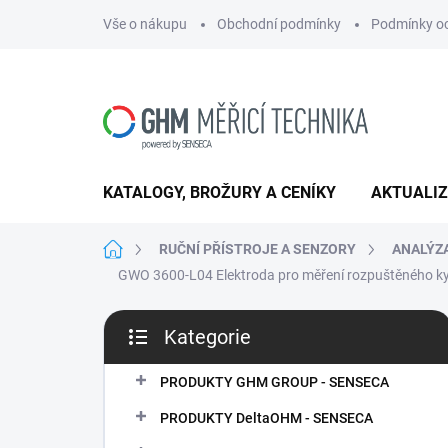
Přejít
Vše o nákupu
Obchodní podmínky
Podmínky oc
na
obsah
KATALOGY, BROŽURY A CENÍKY
AKTUALI
Domů
RUČNÍ PŘÍSTROJE A SENZORY
ANALÝZ
GWO 3600-L04
Elektroda pro měření rozpuštěného ky
P
Kategorie
o
Přeskočit
s
kategorie
t
PRODUKTY GHM GROUP - SENSECA
r
PRODUKTY DeltaOHM - SENSECA
a