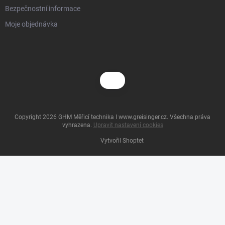
Bezpečnostní informace
Moje objednávka
Copyright 2026
GHM Měřicí technika I www.greisinger.cz
. Všechna práva
vyhrazena.
Upravit nastavení cookies
Vytvořil Shoptet