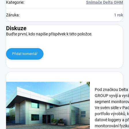
Kategorie
:
Snímače Delta OHM
Záruka
:
1 rok
Diskuze
Buďte první, kdo napíše příspěvek k této položce.
Přidat komentář
Pod značkou Delt
GROUP vyvíjí a vyrá
segment monitorová
Ve svém sídle v Pa
portfolio výrobků, 
datové loggery a p
monitorování fyziká