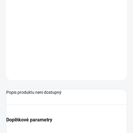
Rozsah -50...+250 °C
Ø stonku 3 mm, délka 230 mm. Délka kabelu 2 m.
Podrobné technické údaje naleznete v katalogovém listu:
Pt100_1000_Temperature_Probes_datasheet_ENG
ZEPTAT SE
Popis produktu není dostupný
Doplňkové parametry