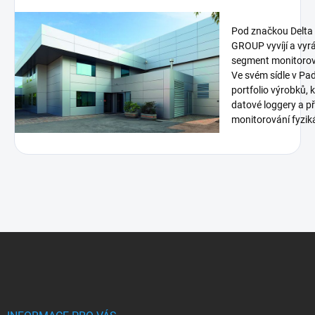
Pod značkou Delt
GROUP vyvíjí a vyrá
segment monitorová
Ve svém sídle v Pa
portfolio výrobků, 
datové loggery a p
monitorování fyziká
Z
á
p
a
t