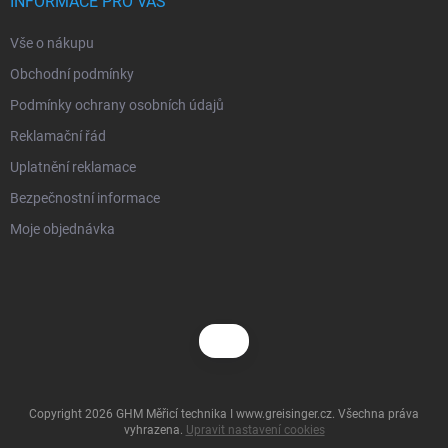
í
INFORMACE PRO VÁS
Vše o nákupu
Obchodní podmínky
Podmínky ochrany osobních údajů
Reklamační řád
Uplatnění reklamace
Bezpečnostní informace
Moje objednávka
Copyright 2026
GHM Měřicí technika I www.greisinger.cz
. Všechna práva
vyhrazena.
Upravit nastavení cookies