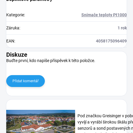
Kategorie
:
Snímače teploty Pt1000
Záruka
:
1 rok
EAN
:
4058175096409
Diskuze
Buďte první, kdo napíše příspěvek k této položce.
Přidat komentář
Pod značkou Greisinger v pob
vyvíjí a vyrábí širokou škálu p
senzorů a sond postavených n