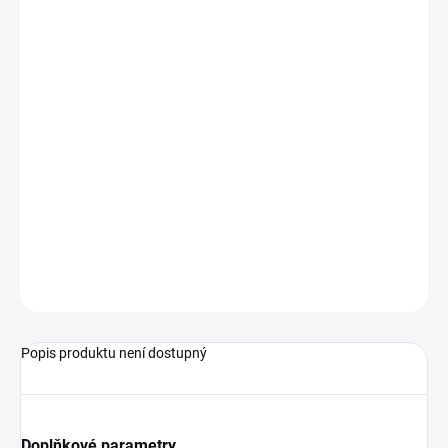
−
+
Přidat do košíku
Objednací číslo: 609640
Měřicí rozsah: -70 ...+250 °C, Pt1000 DIN tř. AA
Podrobné technické údaje naleznete v katalogovém listu:
Pt1000
ZEPTAT SE
Popis produktu není dostupný
Doplňkové parametry