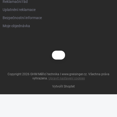
Reklamační řád
Uplatnění reklamace
Bezpečnostní informace
Moje objednávka
Copyright 2026
GHM Měřicí technika I www.greisinger.cz
. Všechna práva
vyhrazena.
Upravit nastavení cookies
Vytvořil Shoptet